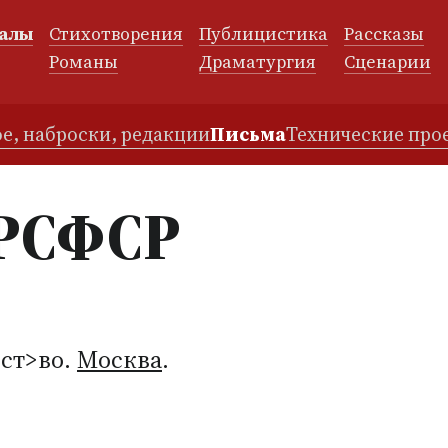
алы
Стихотворения
Публицистика
Рассказы
и
Романы
Драматургия
Сценарии
е, наброски, редакции
Письма
Технические про
 РСФСР
ьст>во.
Москва
.