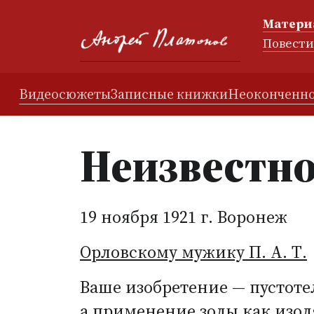
Матери
Повест
Видеосюжеты
Записные книжки
Неоконченно
Неизвестно
19 ноября 1921 г. Воронеж
Орловскому мужику П. А. Т.
Ваше изобретение — пустоте
а применение золы как изо