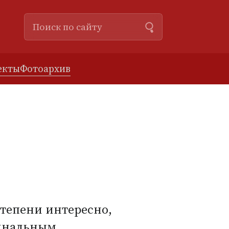
екты
Фотоархив
степени интересно,
гинальным