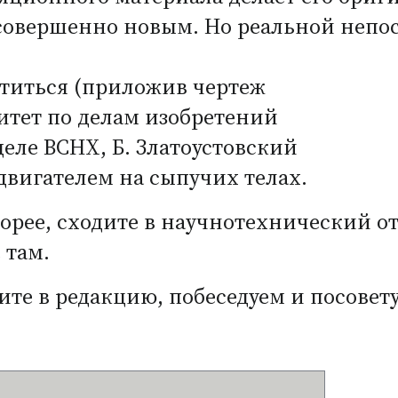
, совершенно новым. Но реальной неп
атиться
(
приложив чертеж
митет по делам изобретений
еле ВСНХ, Б. Златоустовский
с двигателем на сыпучих телах.
корее, сходите в научнотехнический о
 там.
ите в редакцию, побеседуем и посовет