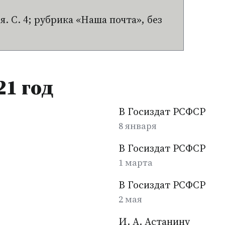
я. С. 4; рубрика
«
Наша почта», без
21 год
В Госиздат РСФСР
8 января
В Госиздат РСФСР
1 марта
В Госиздат РСФСР
2 мая
И. А. Астанину