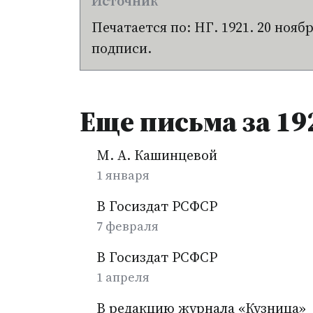
Печатается по: НГ. 1921. 20 ноябр
подписи.
Еще письма за 19
М. А. Кашинцевой
1 января
В Госиздат РСФСР
7 февраля
В Госиздат РСФСР
1 апреля
В редакцию журнала «Кузница»