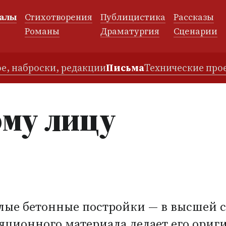
алы
Стихотворения
Публицистика
Рассказы
и
Романы
Драматургия
Сценарии
е, наброски, редакции
Письма
Технические про
му лицу
лые бетонные постройки — в высшей 
ляционного материала делает его ори