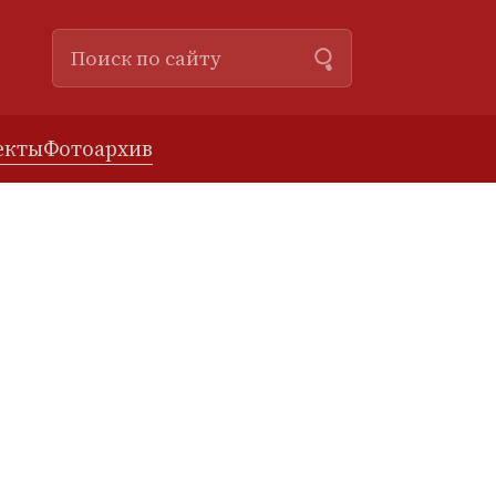
екты
Фотоархив