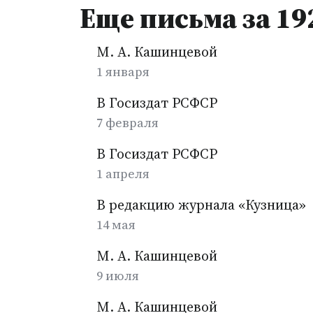
Еще письма за 19
М. А. Кашинцевой
1 января
В Госиздат РСФСР
7 февраля
В Госиздат РСФСР
1 апреля
В редакцию журнала «Кузница»
14 мая
М. А. Кашинцевой
9 июля
М. А. Кашинцевой