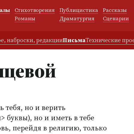
алы
Стихотворения
Публицистика
Рассказы
и
Романы
Драматургия
Сценарии
е, наброски, редакции
Письма
Технические про
нцевой
 тебя, но и верить
> буквы), но и иметь в тебе
ь, перейдя в религию, только