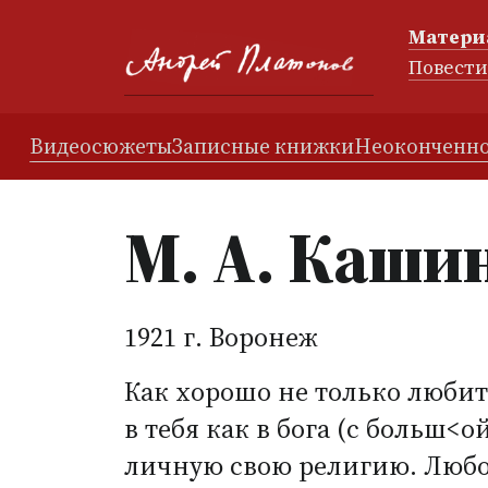
Матери
Повест
Видеосюжеты
Записные книжки
Неоконченно
М. А. Каши
1921 г. Воронеж
Как хорошо не только любить
в тебя как в бога
(
с больш<ой
личную свою религию. Любов