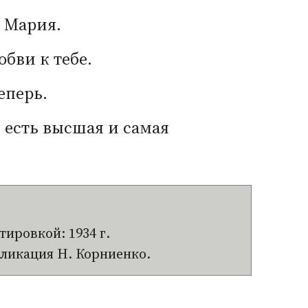
 Мария.
бви к тебе.
еперь.
 есть высшая и самая
атировкой: 1934 г.
убликация Н. Корниенко.