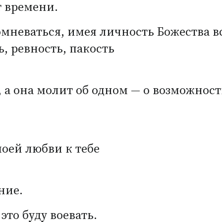
т времени.
омневаться, имея личность Божества в
, ревность, пакость
 а она молит об одном — о возможност
моей любви к тебе
ние.
 это буду воевать.