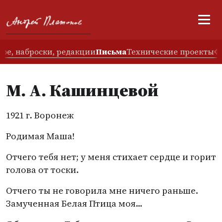
ое, наброски, редакции
Письма
Технические проекты
Ф
М. А. Кашинцевой
1921 г. Воронеж
Родимая Маша!
Отчего тебя нет; у меня стихает сердце и горит
голова от тоски.
Отчего ты не говорила мне ничего раньше.
Замученная Белая Птица моя…