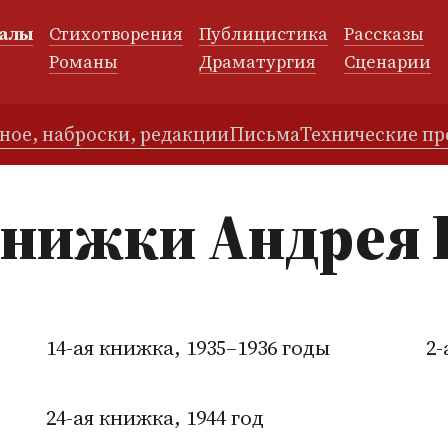
алы
Стихотворения
Публицистика
Рассказы
и
Романы
Драматургия
Сценарии
ное, наброски, редакции
Письма
Технические п
книжки Андрея 
14-ая книжка, 1935–1936 годы
2-
24-ая книжка, 1944 год