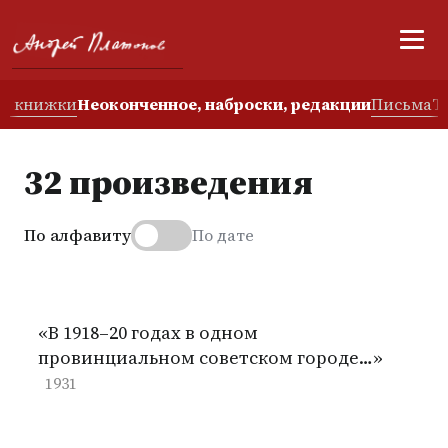
е книжки
Неоконченное, наброски, редакции
Письма
Т
32 произведения
По алфавиту
По дате
«В 1918–20 годах в одном
провинциальном советском городе…»
1931