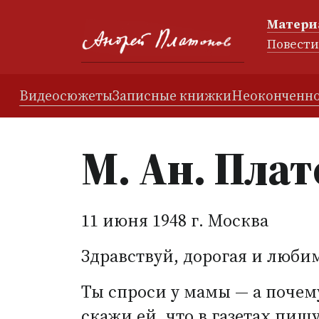
Матери
Повест
Видеосюжеты
Записные книжки
Неоконченно
М. Ан. Пла
11 июня 1948 г. Москва
Здравствуй, дорогая и люби
Ты спроси у мамы — а почему
скажи ей, что в газетах пи