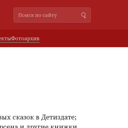
екты
Фотоархив
ых сказок в Детиздате;
ерсена и другие книжки.