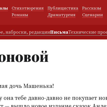
алы
Стихотворения
Публицистика
Рассказы
и
Романы
Драматургия
Сценарии
е, наброски, редакции
Письма
Технические про
тоновой
мая дочь Машенька!
 она тебе давно-давно не покупает нов
шут — вышло новое издание сказок Анд