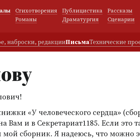
алы
Стихотворения
Публицистика
Рассказы
и
Романы
Драматургия
Сценарии
е, наброски, редакции
Письма
Технические про
нову
лович!
 книжки
«
У человеческого сердца»
(
сбо
на Вам и в Секретариат1185. Если это т
 мой сборник. Я надеюсь, что можно 