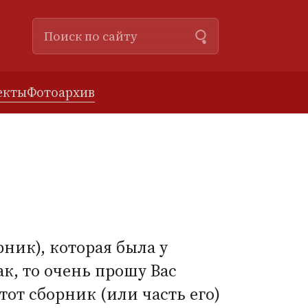
екты
Фотоархив
рник), которая была у
ак, то очень прошу Вас
этот сборник
(
или часть его)