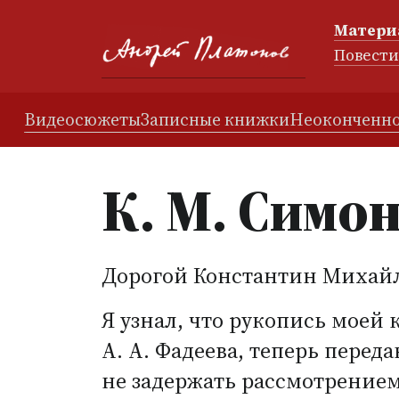
Матери
Повест
Видеосюжеты
Записные книжки
Неоконченно
К. М. Симо
Дорогой Константин Михай
Я узнал, что рукопись моей
А. А. Фадеева
, теперь переда
не задержать рассмотрением