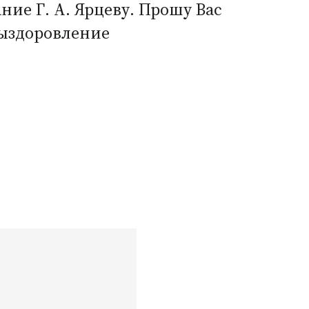
зание
Г. А. Ярцеву
. Прошу Вас
 выздоровление