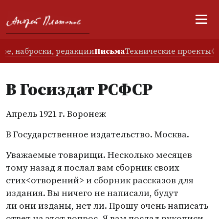
ое, наброски, редакции
Письма
Технические проекты
Ф
В Госиздат РСФСР
Апрель 1921 г. Воронеж
В Государственное издательство. Москва.
Уважаемые товарищи. Несколько месяцев
тому назад я послал вам сборник своих
стих<отворений> и сборник рассказов для
издания. Вы ничего не написали, будут
ли они изданы, нет ли. Прошу очень написать
ответ на этот вопрос. Я вам послал рукописи