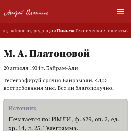
ое, наброски, редакции
Письма
Технические проекты
Ф
М. А. Платоновой
20 апреля 1934 г. Байрам-Али
Телеграфируй срочно Байрамали. <До>
востребования мне. Все ли благополучно.
Печатается по: ИМЛИ, ф. 629, оп. 3, ед.
хр. 14, л. 25. Телеграмма.