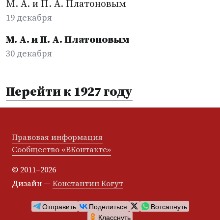
М. А. и П. А. Платоновым
19 декабря
М. А. и П. А. Платоновым
30 декабря
Перейти к 1927 году
Правовая информация
Сообщество «ВКонтакте»
© 2011–2026
Дизайн —
Константин Когут
Отправить
Поделиться
Вотсапнуть
Класснуть