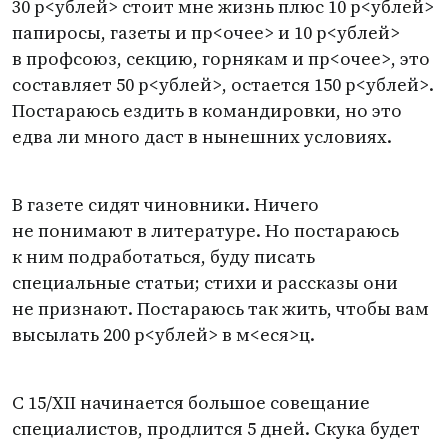
30 р<ублей> стоит мне жизнь плюс 10 р<ублей>
папиросы, газеты и пр<очее> и 10 р<ублей>
в профсоюз, секцию, горнякам и пр<очее>, это
составляет 50 р<ублей>, остается 150 р<ублей>.
Постараюсь ездить в командировки, но это
едва ли много даст в нынешних условиях.
В газете сидят чиновники. Ничего
не понимают в литературе. Но постараюсь
к ним подработаться, буду писать
специальные статьи; стихи и рассказы они
не признают. Постараюсь так жить, чтобы вам
высылать 200 р<ублей> в м<еся>ц.
С 15/ХII начинается большое совещание
специалистов, продлится 5 дней. Скука будет