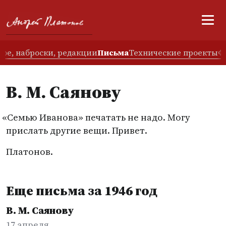
ое, наброски, редакции
Письма
Технические проекты
Ф
В. М. Саянову
«
Семью Иванова» печатать не надо. Могу
прислать другие вещи. Привет.
Платонов.
Еще письма за 1946 год
В. М. Саянову
17 апреля