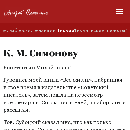
ое, наброски, редакции
Письма
Технические проекты
Ф
К. М. Симонову
Константин Михайлович!
Рукопись моей книги
«
Вся жизнь», набранная
в свое время в издательстве
«
Советский
писатель», затем пошла на пересмотр
в секретариат Союза писателей, а набор книги
рассыпан.
Тов. Субоцкий сказал мне, что как только
секретариат Союза вынесет свое решение, так