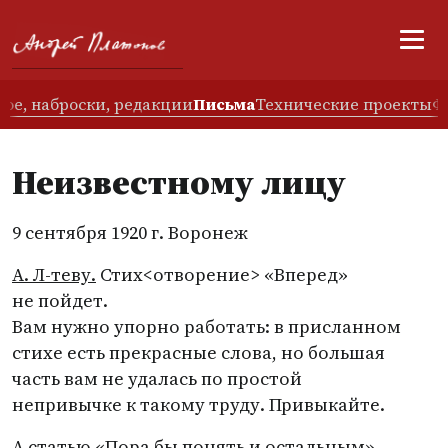
ое, наброски, редакции
Письма
Технические проекты
Ф
Неизвестному лицу
9 сентября 1920 г. Воронеж
А. Л-теву.
Стих<отворение> «Вперед»
не пойдет.
Вам нужно упорно работать: в присланном
стихе есть прекрасные слова, но большая
часть вам не удалась по простой
непривычке к такому труду. Привыкайте.
А статью
«
Пора бы понять и остальным»