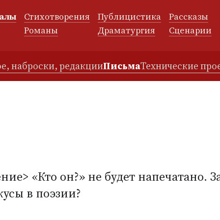
алы
Стихотворения
Публицистика
Рассказы
и
Романы
Драматургия
Сценарии
е, наброски, редакции
Письма
Технические про
ие> «Кто он?» не будет напечатано. За
кусы в поэзии?