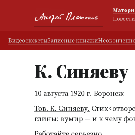
Матери
Повест
Видеосюжеты
Записные книжки
Неоконченно
К. Синяеву
10 августа 1920 г. Воронеж
Тов. К. Синяеву.
Стих<отворен
глины: кумир — и к чему фо
Работайте серьезно.