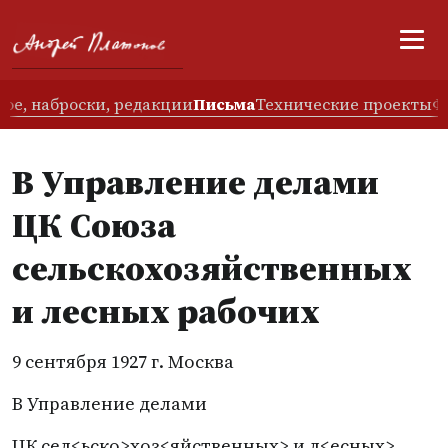
ое, наброски, редакции
Письма
Технические проекты
Ф
В Управление делами
ЦК Союза
сельскохозяйственных
и лесных рабочих
9 сентября 1927 г. Москва
В Управление делами
ЦК сел<ьско>хоз<яйственных> и л<есных>