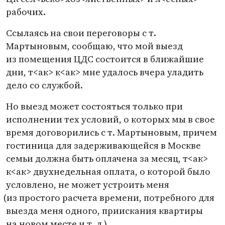
рабочих.
Ссылаясь на свои переговоры с т.
Мартыновым, сообщаю, что мой выезд
из помещения ЦДС состоится в ближайшие
дни, т<ак> к<ак> мне удалось вчера уладить
дело со службой.
Но выезд может состояться только при
исполнении тех условий, о которых мы в свое
время договорились с т. Мартыновым, причем
гостиница для задерживающейся в Москве
семьи должна быть оплачена за месяц, т<ак>
к<ак> двухнедельная оплата, о которой было
условлено, не может устроить меня
(
из простого расчета времени, потребного для
выезда меня одного, приискания квартиры
на новом месте
и т. д.
).