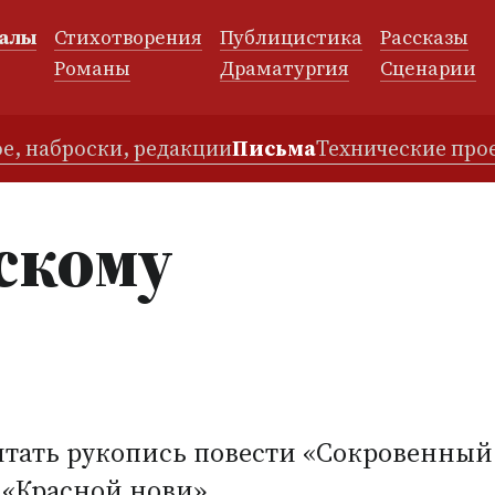
алы
Стихотворения
Публицистика
Рассказы
и
Романы
Драматургия
Сценарии
е, наброски, редакции
Письма
Технические про
нскому
тать рукопись повести
«
Сокровенный 
 «Красной нови».