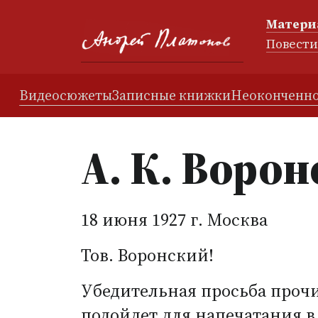
Матери
Повест
Видеосюжеты
Записные книжки
Неоконченно
А. К. Воро
18 июня 1927 г. Москва
Тов. Воронский!
Убедительная просьба прочи
подойдет для напечатания в