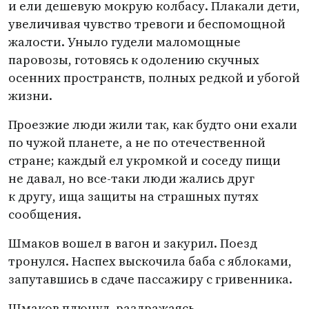
и ели дешевую мокрую колбасу. Плакали дети,
увеличивая чувство тревоги и беспомощной
жалости. Уныло гудели маломощные
паровозы, готовясь к одолению скучных
осенних пространств, полных редкой и убогой
жизни.
Проезжие люди жили так, как будто они ехали
по чужой планете, а не по отечественной
стране; каждый ел укромкой и соседу пищи
не давал, но все-таки люди жались друг
к другу, ища защиты на страшных путях
сообщения.
Шмаков вошел в вагон и закурил. Поезд
тронулся. Наспех выскочила баба с яблоками,
запутавшись в сдаче пассажиру с гривенника.
Шмаков плюнул, раздражаясь