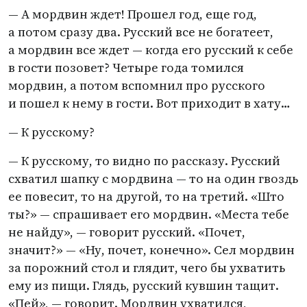
— А мордвин ждет! Прошел год, еще год,
а потом сразу два. Русский все не богатеет,
а мордвин все ждет — когда его русский к себе
в гости позовет? Четыре года томился
мордвин, а потом вспомнил про русского
и пошел к нему в гости. Вот приходит в хату…
— К русскому?
— К русскому, то видно по рассказу. Русский
схватил шапку с мордвина — то на один гвоздь
ее повесит, то на другой, то на третий. «Што
ты?» — спрашивает его мордвин. «Места тебе
не найду», — говорит русский. «Почет,
значит?» — «Ну, почет, конечно». Сел мордвин
за порожний стол и глядит, чего бы ухватить
ему из пищи. Глядь, русский кувшин тащит.
«Пей», — говорит. Мордвин ухватился,