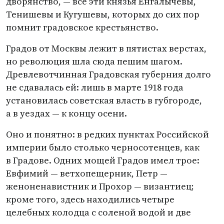
дворянство, — все эти князья Енгалычевы,
Тенишевы и Кугушевы, которых до сих пор
помнит градовское крестьянство.
Градов от Москвы лежит в пятистах верстах,
но революция шла сюда пешим шагом.
Древлевотчинная Градовская губерния долго
не сдавалась ей: лишь в марте 1918 года
установилась советская власть в губгороде,
а в уездах — к концу осени.
Оно и понятно: в редких пунктах Российской
империи было столько черносотенцев, как
в Градове. Одних мощей Градов имел трое:
Евфимий — ветхопещерник, Петр —
женоненавистник и Прохор — византиец;
кроме того, здесь находились четыре
целебных колодца с соленой водой и две