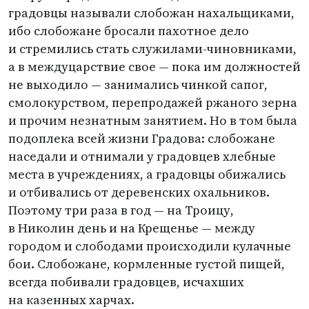
градовцы называли слобожан нахальщиками,
ибо слобожане бросали пахотное дело
и стремились стать служилами-чиновниками,
а в междуцарствие свое — пока им должностей
не выходило — занимались чинкой сапог,
смолокурством, перепродажей ржаного зерна
и прочим незнатным занятием. Но в том была
подоплека всей жизни Градова: слобожане
наседали и отнимали у градовцев хлебные
места в учреждениях, а градовцы обижались
и отбивались от деревенских охальников.
Поэтому три раза в год — на Троицу,
в Николин день и на Крещенье — между
городом и слободами происходили кулачные
бои. Слобожане, кормленные густой пищей,
всегда побивали градовцев, исчахших
на казенных харчах.