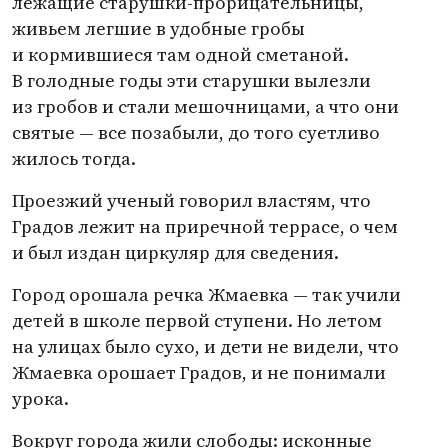
лежащие старушки-прорицательницы,
живьем легшие в удобные гробы
и кормившиеся там одной сметаной.
В голодные годы эти старушки вылезли
из гробов и стали мешочницами, а что они
святые — все позабыли, до того суетливо
жилось тогда.
Проезжий ученый говорил властям, что
Градов лежит на приречной террасе, о чем
и был издан циркуляр для сведения.
Город орошала речка Жмаевка — так учили
детей в школе первой ступени. Но летом
на улицах было сухо, и дети не видели, что
Жмаевка орошает Градов, и не понимали
урока.
Вокруг города жили слободы: исконные