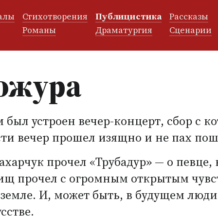
алы
Стихотворения
Публицистика
Рассказы
и
Романы
Драматургия
Сценарии
ожура
 был устроен вечер-концерт, сбор с к
сти вечер прошел изящно и не пах по
Захарчук прочел
«
Трубадур» — о певце,
рищ прочел с огромным открытым чувст
 земле. И, может быть, в будущем люд
сстве.