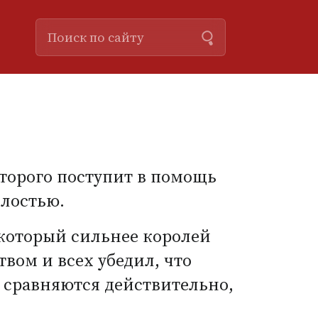
оторого поступит в помощь
шлостью.
 который сильнее королей
вом и всех убедил, что
и сравняются действительно,