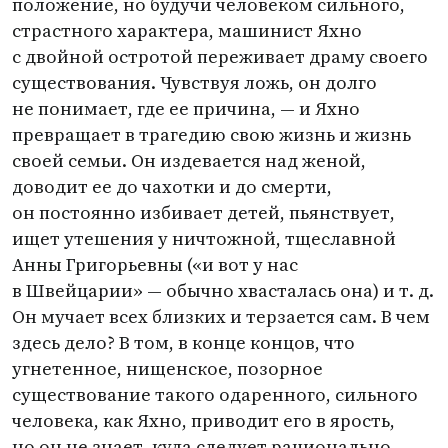
положение, но будучи человеком сильного,
страстного характера, машинист Яхно
с двойной остротой переживает драму своего
существования. Чувствуя ложь, он долго
не понимает, где ее причина, — и Яхно
превращает в трагедию свою жизнь и жизнь
своей семьи. Он издевается над женой,
доводит ее до чахотки и до смерти,
он постоянно избивает детей, пьянствует,
ищет утешения у ничтожной, тщеславной
Анны Григорьевны
(
«и вот у нас
в Швейцарии» — обычно хвасталась она)
и т. д.
Он мучает всех близких и терзается сам. В чем
здесь дело? В том, в конце концов, что
угнетенное, нищенское, позорное
существование такого одаренного, сильного
человека, как Яхно, приводит его в ярость,
но он не знает, куда следует рационально