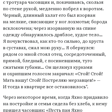
с тротуара часовщик и, покачиваясь, скользя
по стене рукой, медленно побрел к воротам.
Черный, длинный халат его был изорван
на мелкие, свисающие у ног лохмотья; борода
всклокочена; через изорванную на спине
одежду обнаружилось дряблое, худое тело…
Я почувствовал, как кто-то сильно, до хруста
в суставах, сжал мою руку… Я обернулся:
рядом со мной стоял отец, сосредоточенный,
прямой, бледный, с посиневшими, туго
сжатыми губами… Он щелкнул курками
и охрипшим голосом закричал: «Стой! Стой!
Мать вашу! Стой! Постреляю мерзавцев!» —
И тогда в квартире все остановилось".
Через некоторое время, когда Яхно придавило
на постройке и семья сидела без хлеба, к нему
пришел часовщик: «Пусть пан Яхно