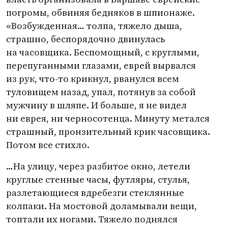
погромы, обвиняя бедняков в шпионаже.
«Возбужденная… толпа, тяжело дыша,
страшно, беспорядочно двинулась
на часовщика. Беспомощный, с круглыми,
перепуганными глазами, еврей вырвался
из рук, что-то крикнул, рванулся всем
туловищем назад, упал, потянув за собой
мужчину в шляпе. И больше, я не видел
ни еврея, ни черносотенца. Минуту метался
страшный, пронзительный крик часовщика.
Потом все стихло.
…На улицу, через разбитое окно, летели
круглые стенные часы, футляры, стулья,
разлетающиеся вдребезги стеклянные
колпаки. На мостовой доламывали вещи,
топтали их ногами. Тяжело поднялся