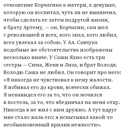
отношение Корчагина к матери, к девушке,
которую он воспитал, чуть ли не вынянчил,
чтобы сделать ее затем подругой жизни,
к брату Артему, — он, Корчагин, сам шел
с революцией и всех, кого знал, кого любил,
всех увлекал за собою. У Ал. Савчука
подобные же обстоятельства изображены
несколько иначе. У Саши Яхно есть три
сестры — Сима, Женя и Лиза, и брат Володя.
Володю Саша не любил. Он говорит про него:
«Я никогда не чувствовал к нему жалости.
Я избивал его до крови, всячески обижал.
Я ненавидел его за то, что он мочился
в постель, за то, что ябедничал на меня отцу.
Никогда я не жил с ним дружно. А тут вдруг
мне стало жаль его: я испытывал какой-то
необыкновенный прилив нежности».