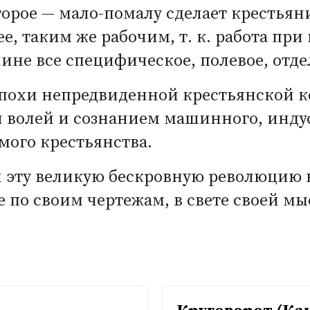
торое — мало-помалу сделает крестья
ее, таким же рабочим, т. к. работа пр
ине все специфическое, полевое, отде
эпохи непредвиденной крестьянской 
 волей и сознанием машинного, инду
мого крестьянства.
 эту великую бескровную революцию в
е по своим чертежам, в свете своей мы