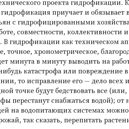
 технического проекта гидрофикации. К
гидрофикация приучает и обязывает в
тьян с гидрофицированными хозяйства
аботе, совместности, коллективности и
. В гидрофикации как техническом ап
, точное, хронометрическое, благоро
дет минута в минуту выводить на работ
е-нибудь катастрофа или повреждение 
и, то исправление его — дело всех и
дной точке будут бедствовать все
(
или,
офы перестанут снабжаться водой); от
щей на водопитающих системах можно 
ожай, так сказать, перепитать растен