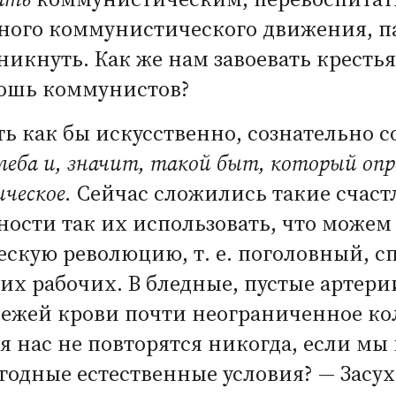
ьного коммунистического движения, п
никнуть. Как же нам завоевать кресть
плошь коммунистов?
ть как бы искусственно, сознательно с
леба и, значит, такой быт, который опр
ческое.
Сейчас сложились такие счаст
ости так их использовать, что можем
ескую революцию,
т. е.
поголовный, с
ких рабочих. В бледные, пустые артер
вежей крови почти неограниченное ко
 нас не повторятся никогда, если мы 
годные естественные условия? — Засуха