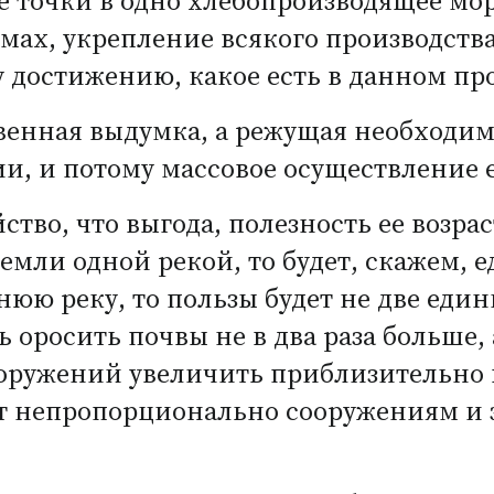
е точки в одно хлебопроизводящее мо
азмах, укрепление всякого производст
 достижению, какое есть в данном про
енная выдумка, а режущая необходим
и, и потому массовое осуществление е
тво, что выгода, полезность ее возрас
мли одной рекой, то будет, скажем, е
ю реку, то пользы будет не две единиц
 оросить почвы не в два раза больше, 
оружений увеличить приблизительно в
т непропорционально сооружениям и 