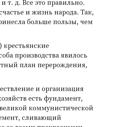
ю
и т. д.
Все это правильно.
счастье и жизнь народа. Так,
ринесла больше пользы, чем
о) крестьянские
соба производства явилось
етный план перерождения,
ществление и организация
озяйств есть фундамент,
е великой коммунистической
цемент, сливающий