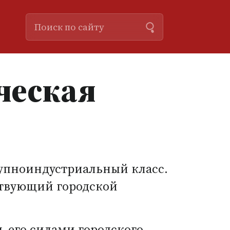
ческая
рупноиндустриальный класс.
ствующий городской
 его силами городского