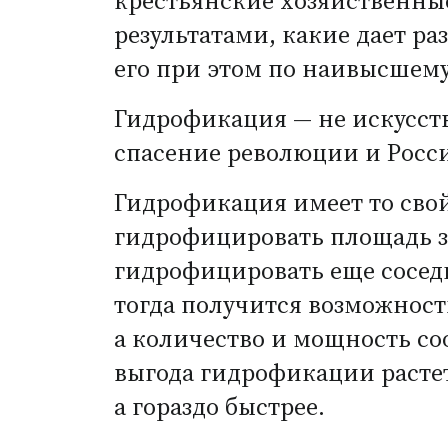
крестьянские хозяйственны
результатами, какие дает р
его при этом по наивысшему
Гидрофикация — не искусств
спасение революции и Росси
Гидрофикация имеет то свойс
гидрофицировать площадь зе
гидрофицировать еще соседню
тогда получится возможность
а количество и мощность со
выгода гидрофикации расте
а гораздо быстрее.