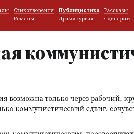
алы
Стихотворения
Публицистика
Рассказы
и
Романы
Драматургия
Сценарии
ая коммунисти
я возможна только через рабочий, к
олько коммунистический сдвиг, сочув
ать
коммунистическим, перевоспитать