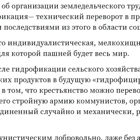
 об организации земледельческого тр
икация— технический переворот в пр
и последствиями из этого в области с
 что индивидуалистическая, мелкохищ
ля которой пашней будет весь мир.
осле гидрофикации сельского хозяйств
ских продуктов в будущую
«
гидрофицир
в том, что крестьянство можно перев
него стройную армию коммунистов, ор
единенный случайно и механически, р
унистическим добровольно, даже без а