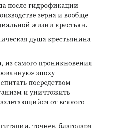
уда после гидрофикации
оизводстве зерна и вообще
оциальной жизни крестьян.
ническая душа крестьянина
а, из самого проникновения
ованную» эпоху
оспитать посредством
ганизм и уничтожить
азлетающийся от всякого
гитации, точнее, благодаря