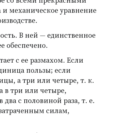
ре со всеми прекрасными
ва и механическое уравнение
изводстве.
ость. В ней — единственное
е обеспечено.
тает с ее размахом. Если
диница пользы; если
ы, а три или четыре, т. к.
а в три или четыре,
 два с половиной раза,
т. е.
затраченным силам,