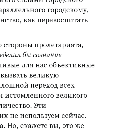
араллельного городскому,
янство, как перевоспитать
о стороны пролетариата,
еделил бы сознание
ливые для нас объективные
 вызвать великую
плошной переход всех
ии истомленного великого
личество. Эти
их не используем сейчас.
. Но, скажете вы, это же