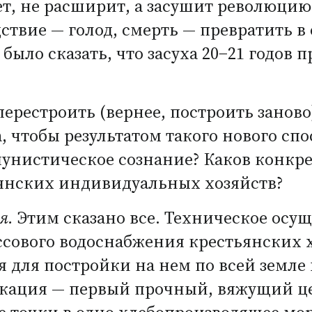
сет, не расширит, а засушит революци
твие — голод, смерть — превратить в 
было сказать, что засуха
20−21
годов п
перестроить
(
вернее, построить занов
 чтобы результатом такого нового спо
мунистическое сознание? Каков конкр
янских индивидуальных хозяйств?
я.
Этим сказано все. Техническое осу
сового водоснабжения крестьянских х
я для постройки на нем по всей земл
икация — первый прочный, вяжущий 