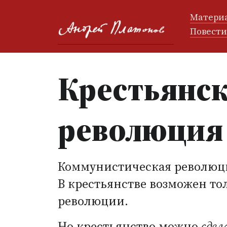
Матери
Повест
Крестьянск
революция
Коммунистическая революци
В крестьянстве возможен т
революции.
Но крестьянство можно
сдел