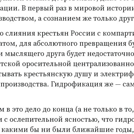
ции. В первый раз в мировой истории
водством, а сознанием же только друг
го слияния крестьян России с компар
том, для абсолютного превращения б
и мыслящего друга будет недостаточн
нтской оросительной централизованно
тывать крестьянскую душу и электриф
роизводства. Гидрофикация же — само
 в это дело до конца
(
а не только в то
дим с ослепительной ясностью, что ги
, какими бы ни были ближайшие годы, 