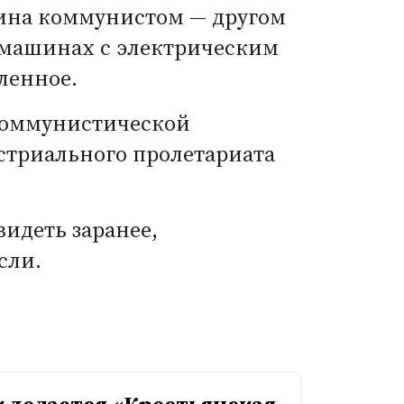
нина коммунистом — другом
и машинах с электрическим
ленное.
коммунистической
стриального пролетариата
идеть заранее,
сли.