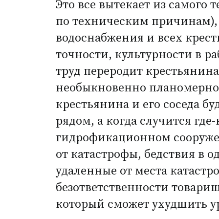
Это все вытекает из самого
по техническим причинам), 
водоснабжения и всех крес
точности, культурности в р
труд переродит крестьянина
необыкновенно планомерное
крестьянина и его соседа бу
рядом, а когда случится гд
гидрофикационном сооружени
от катастрофы, бедствия в о
удаленные от места катастр
безответственности товари
который сможет ухудшить ур