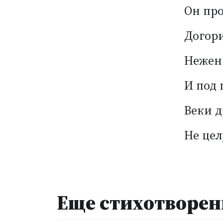
Он про
Догори
Нежен 
И под 
Веки д
Не цел
Еще стихотворен