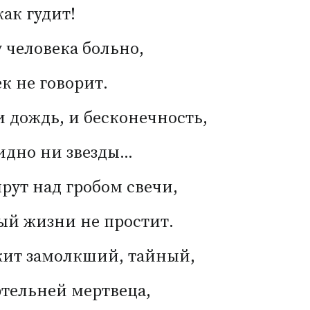
как гудит!
 человека больно,
к не говорит.
и дождь, и бесконечность,
идно ни звезды…
рут над гробом свечи,
ый жизни не простит.
жит замолкший, тайный,
тельней мертвеца,