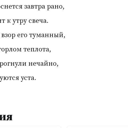
снется завтра рано,
т к утру свеча.
взор его туманный,
горлом теплота,
рогнули нечайно,
уются уста.
ия