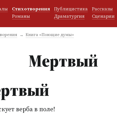
алы
Стихотворения
Публицистика
Рассказы
и
Романы
Драматургия
Сценарии
ворения
Книга «Поющие думы»
Мертвый
ртвый
скует верба в поле!