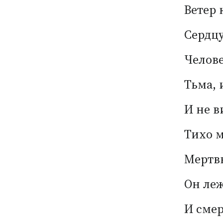
Ветер 
Сердцу
Челове
Тьма, 
И не в
Тихо м
Мертв
Он ле
И смер