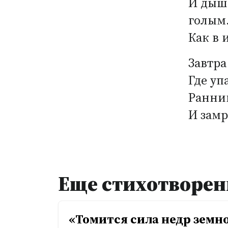
И дыша
голым
Как в 
Завтра
Где уп
Ранним
И замр
Еще стихотворен
«Томится сила недр земног