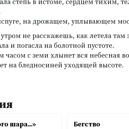
ла степь в истоме, сердцем тихим, т
.
испуге, на дрожащем, уплывающем мос
 утром не расскажешь, как летела там з
ала и погасла на болотной пустоте.
 часом с земи хлынет вся небесная в
ет на бледносиней уходящей высоте.
ия
о шара...»
Бегство