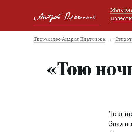
Матери
Повест
Творчество Андрея Платонова
Стихот
«Тою ноч
Тою но
Звали 