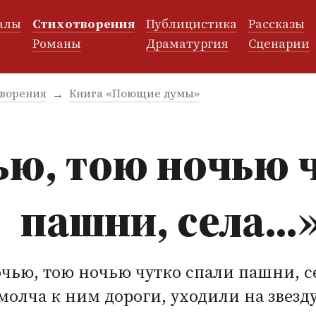
алы
Стихотворения
Публицистика
Рассказы
и
Романы
Драматургия
Сценарии
ворения
Книга «Поющие думы»
ью, тою ночью 
пашни, села…
чью, тою ночью чутко спали пашни, с
молча к ним дороги, уходили на звезду