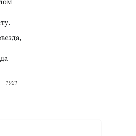
елом
ту.
везда,
ода
1921