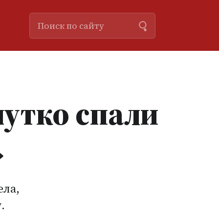
чутко спали
»
ела,
.