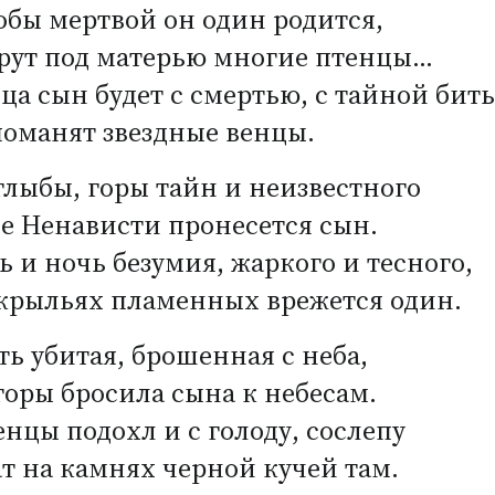
обы мертвой он один родится,
рут под матерью многие птенцы…
ца сын будет с смертью, с тайной бить
поманят звездные венцы.
глыбы, горы тайн и неизвестного
е Ненависти пронесется сын.
ь и ночь безумия, жаркого и тесного,
 крыльях пламенных врежется один.
ть убитая, брошенная с неба,
горы бросила сына к небесам.
енцы подохл и с голоду, сослепу
т на камнях черной кучей там.