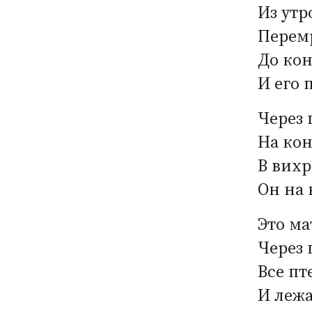
Из утр
Перем
До кон
И его 
Через 
На кон
В вихр
Он на
Это ма
Через 
Все пт
И лежа