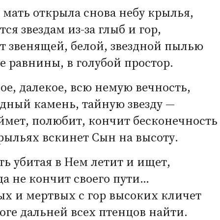
 мать открыла снова небу крылья,
тся звездам из-за глыб и гор,
т звенящей, белой, звездной пылью
е равнины, в голубой простор.
е, далекое, всю немую вечность,
дный камень, тайную звезду —
ймет, полюбит, кончит бесконечность
рыльях вскинет Сын на высоту.
ть убитая в Нем летит и ищет,
а не кончит своего пути…
х и мертвых с гор высоких кличет
оге дальней всех птенцов найти.