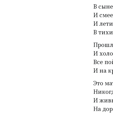
В сыне
И смее
И лети
В тихи
Прошло
И холо
Все по
И на к
Это ма
Никогд
И живы
На дор