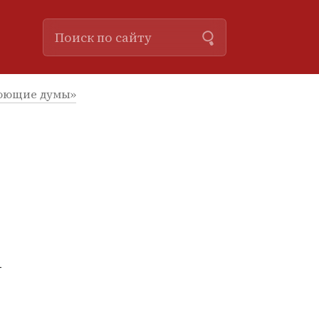
Поющие думы»
—