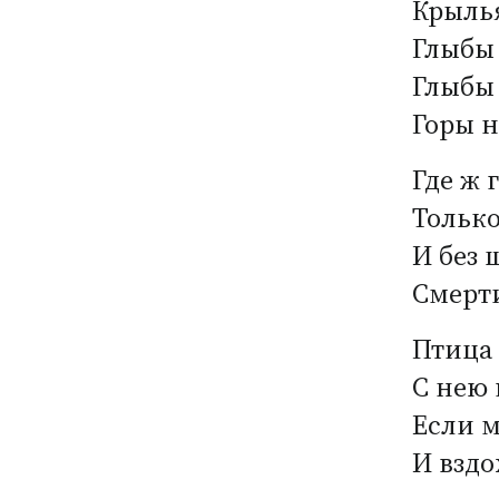
Крылья
Глыбы 
Глыбы 
Горы н
Где ж 
Только
И без 
Смерти
Птица 
С нею 
Если м
И вздо