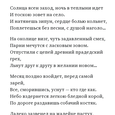
Солнца ясен заход, ночь в теплыни идет
И тоскою зовет на село.
И натянешь зипун, сердце болью кольнет,
Поплетешься без песни, с душой наголо…
На околице визг, чуть задавленный смех,
Парни мечутся с ласковым зовом.
Отпустили с цепей древний прадедский
грех,
Льнут друг к другу в желании новом…
Месяц поздно взойдет, перед самой
зарей,
Все, сморившись, уснут — кто где как.
Небо вздернется легкою бледной корой,
По дороге раздавишь собачий костяк.
Далеко зазвенел на жалейке пастух,