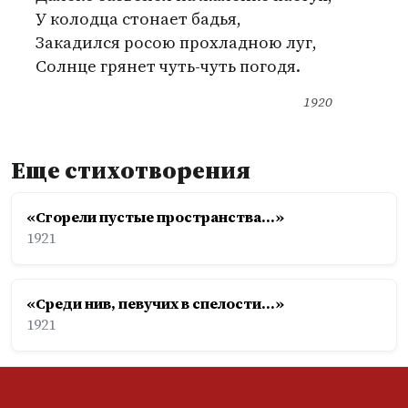
У колодца стонает бадья,
Закадился росою прохладною луг,
Солнце грянет чуть-чуть погодя.
1920
Еще стихотворения
«Сгорели пустые пространства...»
1921
«Среди нив, певучих в спелости...»
1921