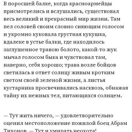
В поросшей балке, когда красноармейцы
присмотрелись и вслушались, существовал
весь великий и прекрасный мир жизни. Там
пел соловей своим словно сияющим голосом
и укромно куковала грустная кукушка,
вдалеке в устье балки, где находилось
заглушенное травою болото, какой-то жук
мычал голосом быка и чувствовал там,
наверно, себя хорошо; трава возле бойцов
светилась в ответ солнцу живым кротким
светом своей зеленой жизни, а листья
кустарника просвечивались насквозь, обнажая
тайну их нежных тел, питающихся солнцем.
— Тут жить ничего, — удовлетворительно
оценил местоположение пожилой боец Абрам
Тихонов. — Тут и умирать неохота!