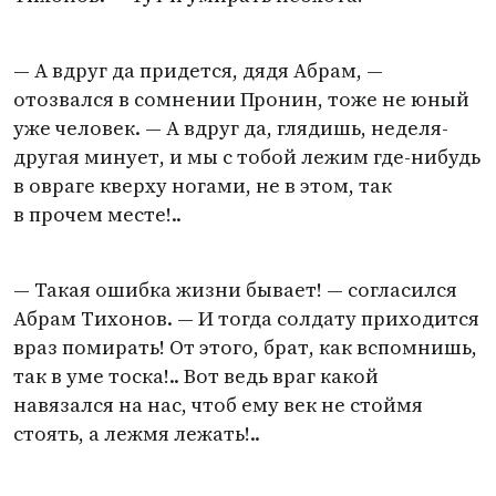
— А вдруг да придется, дядя Абрам, —
отозвался в сомнении Пронин, тоже не юный
уже человек. — А вдруг да, глядишь, неделя-
другая минует, и мы с тобой лежим где-нибудь
в овраге кверху ногами, не в этом, так
в прочем месте!..
— Такая ошибка жизни бывает! — согласился
Абрам Тихонов. — И тогда солдату приходится
враз помирать! От этого, брат, как вспомнишь,
так в уме тоска!.. Вот ведь враг какой
навязался на нас, чтоб ему век не стоймя
стоять, а лежмя лежать!..