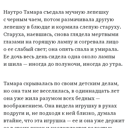
Наутро Тамара съедала мучную лепешку
с черным чаем, потом размачивала другую
лепешку в блюдце и кормила слепую старуху.
Старуха, наевшись, снова глядела мертвыми
глазами на горящую лампу и согревала лицо
о ее слабый свет; она опять спала и умирала.
Ее дочь весь день сидела одна около лампы
и шила — иногда до полуночи, иногда до утра.
Тамара скрывалась по своим детским делам,
но она там не веселилась, в одиннадцать лет
она уже жила разумом всех бедных —
воображением. Она видела игрушку в руках
подруги и, не подходя к ней близко, думала
втайне, что эта игрушка — ее и она уже держит
ее в своих руках и наслаждается радостью.