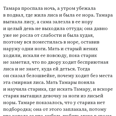
Тамара проспала ночь, а утром убежала
в подвал, где жила лиса и была ее нора. Тамара
выгнала лису, а сама залезла в ее нору
и целый день не выходила оттуда; она давно
уже не росла от слабости и была худая,
поэтому вся поместилась в норе, оставив
наружу одни ноги. Мать и старый жених
ходили, искали ее повсюду, пока старик
не заметил, что по двору ходит бесприютная
лиса и не знает, куда ей деться. Тогда
он сказал белошвейке, почему ходит без места
эта смирная лиса. Мать Тамары поняла
и научила старика, где искать Тамару, и вскоре
старик вытащил девочку за ноги из лисьей
норы. Тамаре показалось, что у старика нет
подбородка; она от этого заплакала, потому
что хотела за что-нибудь любить мужа в своем