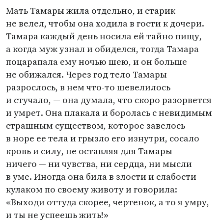
Мать Тамары жила отдельно, и старик
не велел, чтобы она ходила в гости к дочери.
Тамара каждый день носила ей тайно пищу,
а когда муж узнал и обиделся, тогда Тамара
поцарапала ему ночью шею, и он больше
не обижался. Через год тело Тамары
разрослось, в нем что-то шевелилось
и стучало, — она думала, что скоро разорвется
и умрет. Она плакала и боролась с невидимым
страшным существом, которое завелось
в норе ее тела и грызло его изнутри, сосало
кровь и силу, не оставляя для Тамары
ничего — ни чувства, ни сердца, ни мысли
в уме. Иногда она била в злости и слабости
кулаком по своему животу и говорила:
«Выходи оттуда скорее, чертенок, а то я умру,
и ты не успеешь жить!»