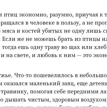
 птиц экономно, разумно, приучая к т
ащался в человеке в пользу, а не про
з мяса и костей убитых не одну лишь 
 Если же не можешь брать из птицы ил
 тогда ешь одну траву во щах или хле
и на свете, и любовь к ним — это эко
жье. Что-то пошевелилось в небольшо
м оказался маленький заяц, еще детен
 травинку, помогая себе передними ла
то дышать чистым, здоровым воздухом;