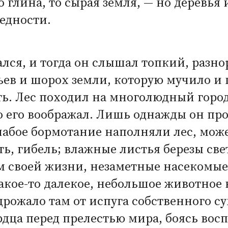
 глина, то сырая земля, — но деревья 
бедности.
лся, и тогда он слышал топкий, разн
ьев и шорох земли, которую мучило и 
ть. Лес походил на многолюдный город
но его воображал. Лишь однажды он пр
лабое бормотание наполняли лес, може
ть, гибель; влажные листья березы све
м своей жизни, незаметные насекомые
акое-то далекое, небольшое животное 
дрожало там от испуга собственного с
рдца перед прелестью мира, боясь вос