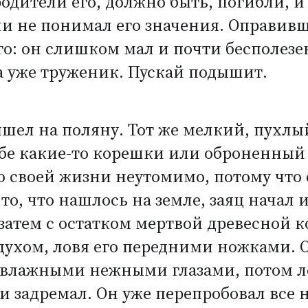
одители его, должно быть, погибли, и
и не понимал его значения. Оправивши
го: он слишком мал и почти бесполезен
 а уже труженик. Пускай подышит.
шел на поляну. Тот же мелкий, пухлы
себе какие-то корешки или оброненны
о своей жизни неутомимо, потому что 
то, что нашлось на земле, заяц начал 
затем с остатком мертвой древесной к
здухом, ловя его передними ножками. 
 влажными нежными глазами, потом ле
 и задремал. Он уже перепробовал все 