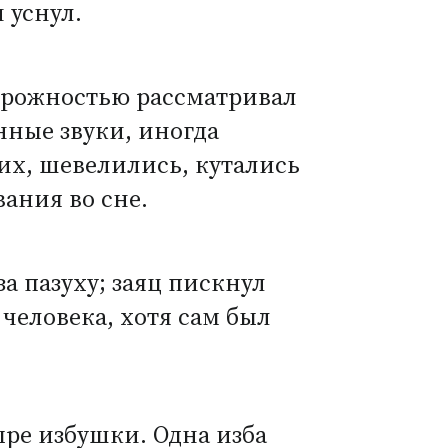
 уснул.
торожностью рассматривал
нные звуки, иногда
их, шевелились, кутались
вания во сне.
а пазуху; заяц пискнул
 человека, хотя сам был
тыре избушки. Одна изба