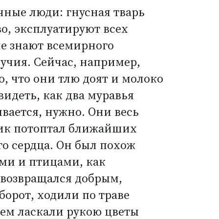
ные люди: гнусная тварь
во, эксплуатируют всех
не знают всемирного
лучия. Сейчас, например,
о, что они тлю доят и молоко
идеть, как два муравья
вается, нужно. Они весь
ник потоптал ближайших
го сердца. Он был похож
рями и птицами, как
й возвращался добрым,
борот, ходили по траве
ем ласкали рукою цветы