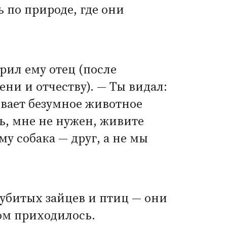
ь по природе, где они
орил ему отец
(
после
ни и отчеству). — Ты видал:
ывает безумное животное
ть, мне не нужен, живите
му собака — друг, а не мы
 убитых зайцев и птиц — они
том приходилось.