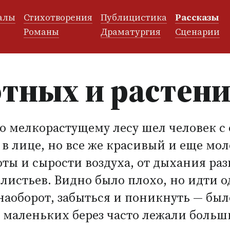
алы
Стихотворения
Публицистика
Рассказы
и
Романы
Драматургия
Сценарии
тных и растен
о мелкорастущему лесу шел человек с
 лице, но все же красивый и еще молод
оты и сырости воздуха, от дыхания р
листьев. Видно было плохо, но идти о
наоборот, забыться и поникнуть — был
 маленьких берез часто лежали больш