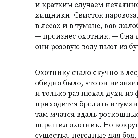
и кратким случаем нечаянно
хищники. Свисток паровоза,
в лесах и в тумане, как жал
— произнес охотник. — Она д
они розовую воду пьют из бу
Охотнику стало скучно в лес
обидно было, что он не знае
и только раз нюхал духи из
приходится бродить в туман
там мчатся вдаль роскошные 
порешил охотник. Но вокру
существа, негодные для боя