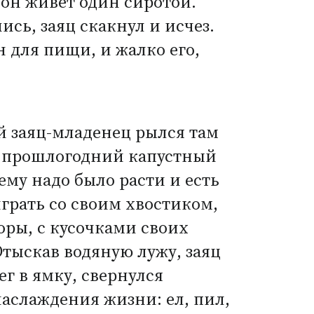
 он живет один сиротой.
сь, заяц скакнул и исчез.
 для пищи, и жалко его,
й заяц-младенец рылся там
й прошлогодний капустный
ему надо было расти и есть
играть со своим хвостиком,
оры, с кусочками своих
Отыскав водяную лужу, заяц
г в ямку, свернулся
наслаждения жизни: ел, пил,