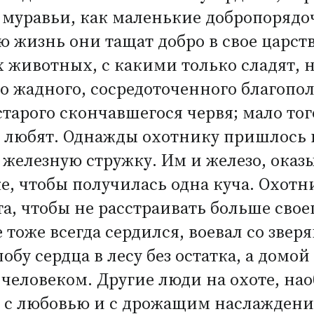
муравьи, как маленькие добропорядоч
ю жизнь они тащат добро в свое царст
 животных, с какими только сладят, 
го жадного, сосредоточенного благопо
тарого скончавшегося червя; мало тог
 любят. Однажды охотнику пришлось в
 железную стружку. Им и железо, оказы
е, чтобы получилась одна куча. Охот
та, чтобы не расстраивать больше свое
е тоже всегда сердился, воевал со зве
обу сердца в лесу без остатка, а домо
еловеком. Другие люди на охоте, нао
я с любовью и с дрожащим наслаждени