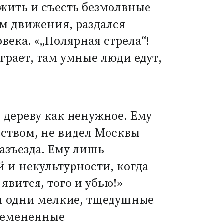
ужить и съесть безмолвные
м движения, раздался
века. «„Полярная стрела“!
грает, там умные люди едут,
к дереву как ненужное. Ему
чеством, не видел Москвы
азъезда. Ему лишь
 и некультурности, когда
явится, того и убью!» —
и одни мелкие, тщедушные
бремененные