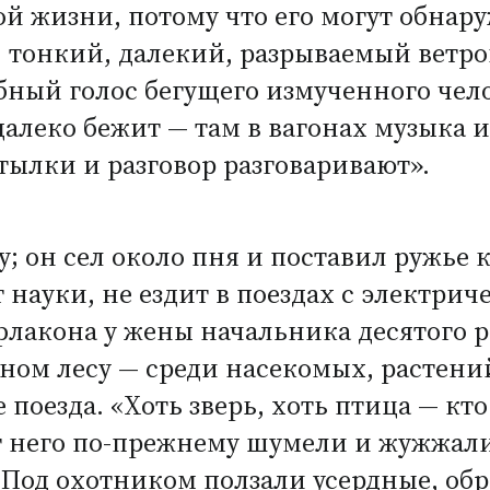
й жизни, потому что его могут обнар
 тонкий, далекий, разрываемый ветро
обный голос бегущего измученного чело
алеко бежит — там в вагонах музыка и
тылки и разговор разговаривают».
у; он сел около пня и поставил ружье 
т науки, не ездит в поездах с электри
 флакона у жены начальника десятого р
ном лесу — среди насекомых, растений
поезда. «Хоть зверь, хоть птица — кто 
г него по-прежнему шумели и жужжал
. Под охотником ползали усердные, о