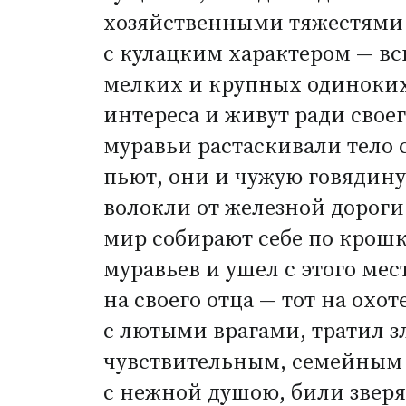
хозяйственными тяжестями 
с кулацким характером — вс
мелких и крупных одиноких
интереса и живут ради свое
муравьи растаскивали тело с
пьют, они и чужую говядину
волокли от железной дороги
мир собирают себе по крошк
муравьев и ушел с этого мес
на своего отца — тот на охот
с лютыми врагами, тратил зл
чувствительным, семейным ч
с нежной душою, били звер