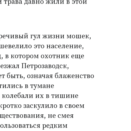
и трава давно жили в этой
оречивый гул жизни мошек,
шевелило это население,
, в котором охотник еще
оезжал Петрозаводск,
т быть, означая блаженство
тились в тумане
 колебали их в тишине
кротко заскулило в своем
уществования, не смея
пользоваться редким