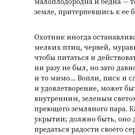
малоплодородна и бедна — то
земле, притерпевшись к ее 
Охотник иногда останавлива
мелких птиц, червей, мурав
чтобы питаться и действова
ни разу не был, но зато дав
и то мимо… Вопли, писк и с
и удовлетворение, может бы
внутренним, зеленым свето
преющего земляного пара. К
укрытии; должно быть, оно 
предаться радости своего се