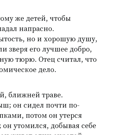
ому же детей, чтобы
падал напрасно.
сытость, но и хорошую душу,
и зверя его лучшее добро,
бную тюрю. Отец считал, что
номическое дело.
й, ближней траве.
ыш; он сидел почти по-
пками, потом он утерся
 он утомился, добывая себе