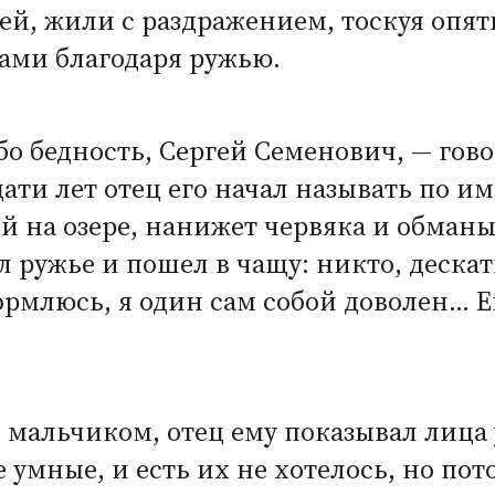
дей, жили с раздражением, тоскуя опят
ами благодаря ружью.
бо бедность, Сергей Семенович, — гов
и лет отец его начал называть по име
ой на озере, нанижет червяка и обман
зял ружье и пошел в чащу: никто, деска
кормлюсь, я один сам собой доволен… Е
 мальчиком, отец ему показывал лица
 умные, и есть их не хотелось, но по