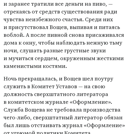
и заранее тратили все деньги на пиво, —
отрекаясь от средств существования ради
чувства неизбежного счастья. Среди них
и присутствовал Вощев, выпивая и питаясь
воблой. А после пивной снова присаживался
дома к окну, чтобы наблюдать нежную тьму
ночи, слушать разные грустные звуки
и мучиться сердцем, окруженным жесткими
каменистыми костями.
Ночь прекращалась, и Вощев шел поутру
служить в Комитет Уставов — на свою
должность сверхштатного литератора
в комитетском журнале
«
Оформление».
Служба Вощева не требовала производства
чего-либо, сверхштатный литератор обязан
был лишь отстаивать журнал
«
Оформление»
от угрюмой политики Комитета