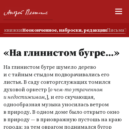
е книжки
Неоконченное, наброски, редакции
Письма
Т
«На глинистом бугре…»
На глинистом бугре шумело дерево
и с тайным стыдом подворачивались его
листья. В саду совторгслужащих томился
духовой оркестр [
о чем-то утраченном
и недостижимом,
], и его скучающая,
однообразная музыка уносилась ветром
в природу. В одном доме было открыто окно
в природу — в приовражную пустошь на краю
города; за тем оврагом поднимался бугор