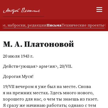
ое, наброски, редакции
Письма
Технические проекты
Ф
М. А. Платоновой
20 июля 1943 г.
Действ<ующая> арм<ия>, 20/VII.
Дорогая Муся!
19/VII вечером я уже был на месте. Снова
я на прежних местах. Здесь много нового,
хорошего для нас, о чем ты знаешь из газет.
Я сразу же начинаю работать; однако с тем