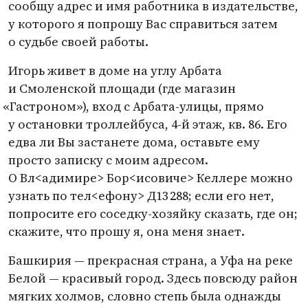
сообщу адрес и имя работника в издательстве,
у которого я попрошу Вас справиться затем
о судьбе своей работы.
Игорь живет в доме на углу Арбата
и Смоленской площади
(
где магазин
«
Гастроном»), вход с Арбата-улицы, прямо
у остановки троллейбуса,
4-й
этаж, кв. 86. Его
едва ли Вы застанете дома, оставьте ему
просто записку с моим адресом.
О Вл<адимире> Бор<исовиче> Келлере можно
узнать по тел<ефону> Д13 288; если его нет,
попросите его соседку-хозяйку сказать, где он;
скажите, что прошу я, она меня знает.
Башкирия — прекрасная страна, а Уфа на реке
Белой — красивый город. Здесь повсюду район
мягких холмов, словно степь была однажды