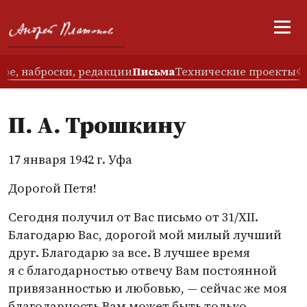
ое, наброски, редакции
Письма
Технические проекты
Ф
П. А. Трошкину
17 января 1942 г. Уфа
Дорогой Петя!
Сегодня получил от Вас письмо от 31/XII.
Благодарю Вас, дорогой мой милый лучший
друг. Благодарю за все. В лучшее время
я с благодарностью отвечу Вам постоянной
привязанностью и любовью, — сейчас же моя
благодарность Вам может быть только