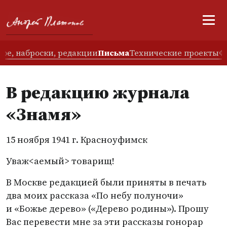
ое, наброски, редакции
Письма
Технические проекты
Ф
В редакцию журнала
«Знамя»
15 ноября 1941 г. Красноуфимск
Уваж<аемый> товарищ!
В Москве редакцией были приняты в печать
два моих рассказа
«
По небу полуночи»
и «Божье дерево»
(
«Дерево родины»). Прошу
Вас перевести мне за эти рассказы гонорар