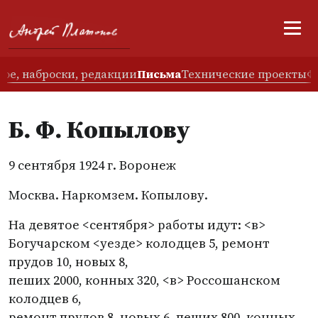
ое, наброски, редакции
Письма
Технические проекты
Ф
Б. Ф. Копылову
9 сентября 1924 г. Воронеж
Москва. Наркомзем. Копылову.
На девятое <сентября> работы идут: <в>
Богучарском <уезде> колодцев 5, ремонт
прудов 10, новых 8,
пеших 2000, конных 320, <в> Россошанском
колодцев 6,
ремонт прудов 8, новых 6, пеших 800, конных