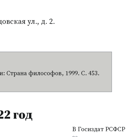
вская ул., д. 2.
: Страна философов, 1999. С. 453.
22 год
В Госиздат РСФСР