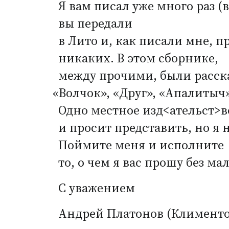
Я вам писал уже много раз
(
в
вы передали
в Лито и, как писали мне, п
никаких. В этом сборнике,
между прочими, были расска
«
Волчок», «Друг», «Апалитыч»
Одно местное изд<ательст>в
и просит представить, но я 
Поймите меня и исполните
то, о чем я вас прошу без мал
С уважением
Андрей Платонов
(
Клименто