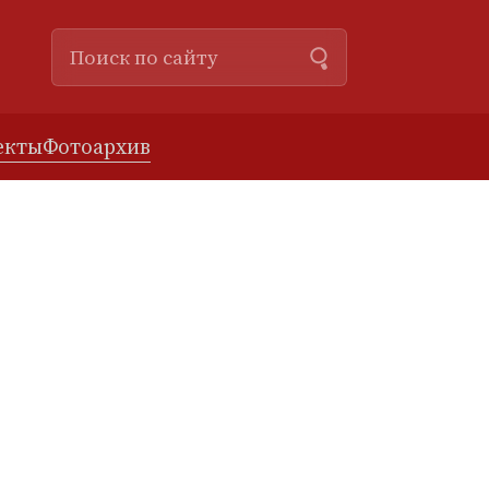
екты
Фотоархив