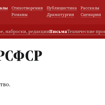
алы
Стихотворения
Публицистика
Рассказы
и
Романы
Драматургия
Сценарии
е, наброски, редакции
Письма
Технические про
 РСФСР
тво.