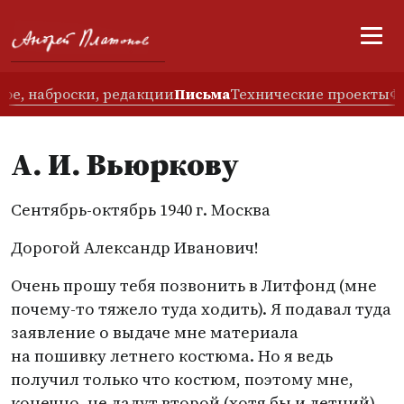
ое, наброски, редакции
Письма
Технические проекты
Ф
А. И. Вьюркову
Сентябрь-октябрь 1940 г. Москва
Дорогой Александр Иванович!
Очень прошу тебя позвонить в Литфонд
(
мне
почему-то тяжело туда ходить). Я подавал туда
заявление о выдаче мне материала
на пошивку летнего костюма. Но я ведь
получил только что костюм, поэтому мне,
конечно, не дадут второй
(
хотя бы и летний).