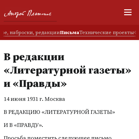
ое, наброски, редакции
Письма
Технические проекты
Ф
В редакции
«Литературной газеты»
и «Правды»
14 июня 1931 г. Москва
В РЕДАКЦИЮ
«
ЛИТЕРАТУРНОЙ ГАЗЕТЫ»
И В «ПРАВДУ».
Просьба поместить следующее письмо.