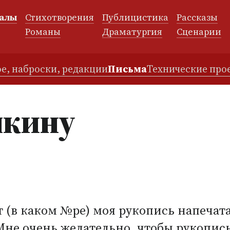
алы
Стихотворения
Публицистика
Рассказы
и
Романы
Драматургия
Сценарии
е, наброски, редакции
Письма
Технические про
шкину
т
(
в каком №ре) моя рукопись напечата
Мне очень желательно, чтобы рукопис