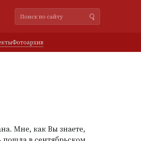
екты
Фотоархив
на. Мне, как Вы знаете,
ь пошла в сентябрьском