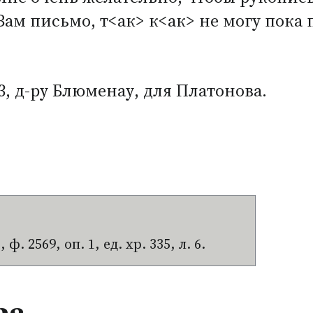
ам письмо, т<ак> к<ак> не могу пока 
 3, д-ру Блюменау, для Платонова.
 2569, оп. 1, ед. хр. 335, л. 6.