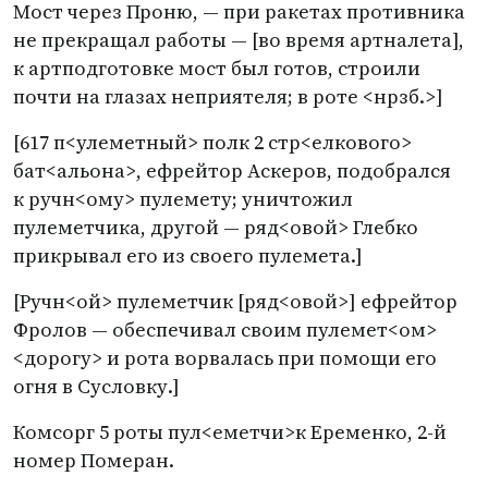
Мост через Проню, — при ракетах противника
не прекращал работы — [во время артналета],
к артподготовке мост был готов, строили
почти на глазах неприятеля; в роте <нрзб.>]
[617 п<улеметный> полк 2 стр<елкового>
бат<альона>, ефрейтор Аскеров, подобрался
к ручн<ому> пулемету; уничтожил
пулеметчика, другой — ряд<овой> Глебко
прикрывал его из своего пулемета.]
[Ручн<ой> пулеметчик [ряд<овой>] ефрейтор
Фролов — обеспечивал своим пулемет<ом>
<дорогу> и рота ворвалась при помощи его
огня в Сусловку.]
Комсорг 5 роты пул<еметчи>к Еременко,
2-й
номер Померан.