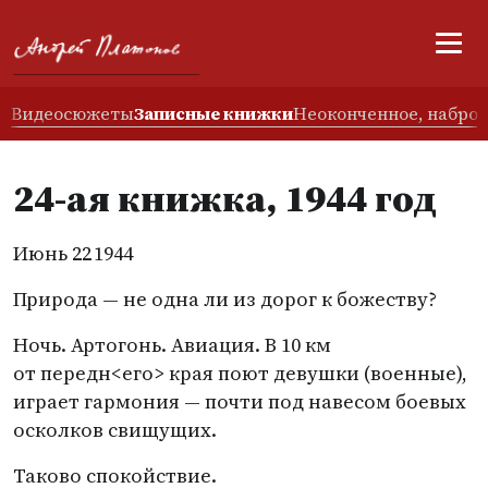
Видеосюжеты
Записные книжки
Неоконченное, наброс
24-ая книжка, 1944 год
Июнь 22 1944
Природа — не одна ли из дорог к божеству?
Ночь. Артогонь. Авиация. В 10 км
от передн<его> края поют девушки
(
военные),
играет гармония — почти под навесом боевых
осколков свищущих.
Таково спокойствие.