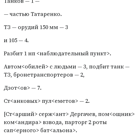
Танков — 1 —
— частью Татаренко.
ТЗ — орудий 150 мм — 3
и 105 — 4.
Разбит 1 нп <наблюдательный пункт>.
Автом<обилей> с людьми — 3, подбит танк —
ТЗ, бронетранспортеров — 2,
Дзот<ов> — 7.
Ст<анковых> пул<еметов> — 2.
[Ст<арший> серж<ант> Дергачев, пом<ощник>
ком<андира> взвода, парторг 2 роты
сап<ерного> бат<альона>.