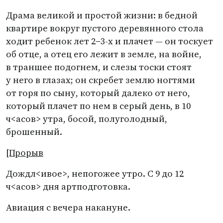
Драма великой и простой жизни: в бедной
квартире вокруг пустого деревянного стола
ходит ребенок лет 2−3-х и плачет — он тоскует
об отце, а отец его лежит в земле, на войне,
в траншее подогнем, и слезы тоски стоят
у него в глазах; он скребет землю ногтями
от горя по сыну, который далеко от него,
который плачет по нем в серый день, в 10
ч<асов> утра, босой, полуголодный,
брошенный.
[Прорыв
Дождл<ивое>, непогожее утро. С 9 до 12
ч<асов> дня артподготовка.
Авиация с вечера накануне.