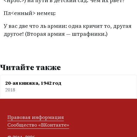
<нрзб.>) на пути в детский сад. Чем их рвет?
Пл<енный> немец:
У вас две что ль армии: одна кричит то, другая
другое!
(
Вторая армия — штрафники.)
Читайте также
20-ая книжка, 1942 год
2018
Правовая информация
Сообщество «ВКонтакте»