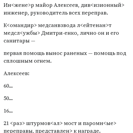
Ин<жене>р майор Алексеев, див<изионный>
инженер, руководитель всех переправ.
К<омандир> медсанвзвода л<ейтенан>т
медсл<ужбы> Дмитри-енко, лично он и его
санитары —
первая помощь вынос раненых — помощь под
сплошным огнем.
Алексеев:
60…
50…
16…
21 <раз> штурмов<ал> мост и паромн<ые>
переправы, представлен> к награде.