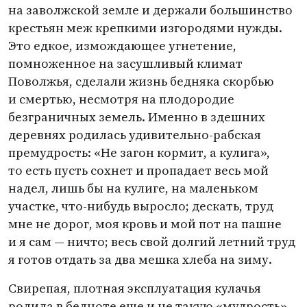
на заволжской земле и держали большинство
крестьян меж крепкими изгородями нужды.
Это едкое, измождающее угнетение,
помноженное на засушливый климат
Поволжья, сделали жизнь бедняка скорбью
и смертью, несмотря на плодородие
безграничных земель. Именно в здешних
деревнях родилась удивительно-рабская
премудрость: «Не загон кормит, а кулига»,
то есть пусть сохнет и пропадает весь мой
надел, лишь бы на кулиге, на маленьком
участке, что-нибудь выросло; дескать, труд
мне не дорог, моя кровь и мой пот на пашне
и я сам — ничто; весь свой долгий летний труд
я готов отдать за два мешка хлеба на зиму.
Свирепая, плотная эксплуатация кулачья
родила в бедноте еще и не такую
«
мудрость»