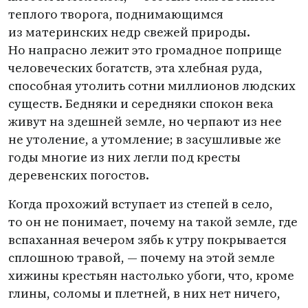
теплого творога, поднимающимся
из материнских недр свежей природы.
Но напрасно лежит это громадное поприще
человеческих богатств, эта хлебная руда,
способная утолить сотни миллионов людских
существ. Бедняки и середняки спокон века
живут на здешней земле, но черпают из нее
не утоление, а утомление; в засушливые же
годы многие из них легли под кресты
деревенских погостов.
Когда прохожий вступает из степей в село,
то он не понимает, почему на такой земле, где
вспаханная вечером зябь к утру покрывается
сплошною травой, — почему на этой земле
хижины крестьян настолько убоги, что, кроме
глины, соломы и плетней, в них нет ничего,