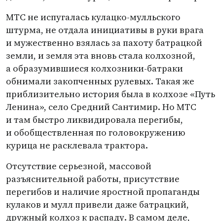
МТС не испугалась кулацко-мулльского
штурма, не отдала инициативы в руки врага
и мужественно взялась за пахоту батрацкой
земли, и земля эта вновь стала колхозной,
а образумившиеся колхозники-батраки
обнимали закопченных рулевых. Такая же
приблизительно история была в колхозе
«
Путь
Ленина», село Средний Сантимир. Но МТС
и там быстро ликвидировала перегибы,
и обобществленная по головокружению
курица не расклевала трактора.
Отсутствие серьезной, массовой
разъяснительной работы, присутствие
перегибов и наличие яростной пропаганды
кулаков и мулл привели даже батрацкий,
дружный колхоз к распаду. В самом деле,