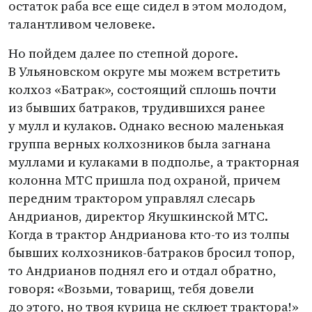
остаток раба все еще сидел в этом молодом,
талантливом человеке.
Но пойдем далее по степной дороге.
В Ульяновском округе мы можем встретить
колхоз
«
Батрак», состоящий сплошь почти
из бывших батраков, трудившихся ранее
у мулл и кулаков. Однако весною маленькая
группа верных колхозников была загнана
муллами и кулаками в подполье, а тракторная
колонна МТС пришла под охраной, причем
передним трактором управлял слесарь
Андрианов, директор Якушкинской МТС.
Когда в трактор Андрианова кто-то из толпы
бывших колхозников-батраков бросил топор,
то Андрианов поднял его и отдал обратно,
говоря: «Возьми, товарищ, тебя довели
до этого, но твоя курица не склюет трактора!»