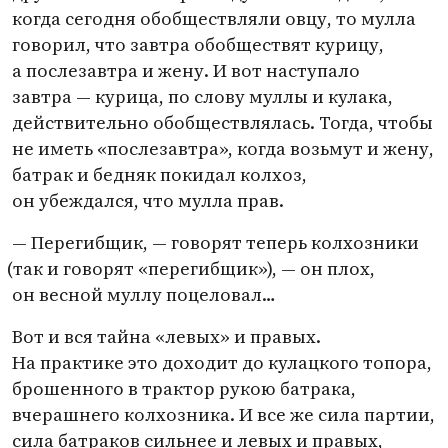
когда сегодня обобществляли овцу, то мулла
говорил, что завтра обобществят курицу,
а послезавтра и жену. И вот наступало
завтра — курица, по слову муллы и кулака,
действительно обобществлялась. Тогда, чтобы
не иметь
«
послезавтра», когда возьмут и жену,
батрак и бедняк покидал колхоз,
он убеждался, что мулла прав.
— Перегибщик, — говорят теперь колхозники
(
так и говорят
«
перегибщик»), — он плох,
он весной муллу поцеловал…
Вот и вся тайна
«
левых» и правых.
На практике это доходит до кулацкого топора,
брошенного в трактор рукою батрака,
вчерашнего колхозника. И все же сила партии,
сила батраков сильнее и левых и правых,