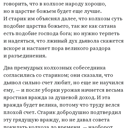
говорить, что в колхозе народу хорошо,
но в царстве божьем будет еще лучше.
И старик им объяснял далее, что колхозы суть
подобие царства божьего, так же как сатана
есть подобие господа бога; но нужно терпеть
и надеяться, что лживый дух дьявола скажется
вскоре и настанет пора великого раздора
и разъединения.
Два премудрых колхозных собеседника
согласились со стариком; они сказали, что
дьявол сильно счет любит, но еще не научился
ему, — и после уборки урожая начнется весьма
яростная вражда за душевой доход. И эта
вражда будет велика, потому что труду велся
плохой счет. Старик добродушно подтвердил
эту грядущую вражду, но не давал совета
покидать колхоза до времени, — наоборот,