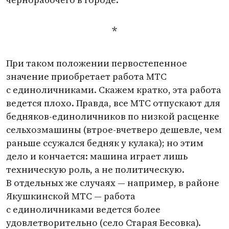
*
При таком положении первостепенное
значение приобретает работа МТС
с единоличниками. Скажем кратко, эта работа
ведется плохо. Правда, все МТС отпускают для
бедняков-единоличников по низкой расценке
сельхозмашины
(
втрое-вчетверо дешевле, чем
раньше ссужался бедняк у кулака); но этим
дело и кончается: машина играет лишь
техническую роль, а не политическую.
В отдельных же случаях — например, в районе
Якушкинской МТС — работа
с единоличниками ведется более
удовлетворительно
(
село Старая Бесовка).