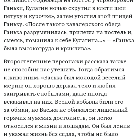
Ганьки, Кулагин ночью скрутил в клети шеи
петуху и курочке», затем угостил этой птицей
Ганьку. «После такого кавалерского обеда
Ганька разрумянилась, прилегла на постель и,
смеясь, поманила к себе Кулагина…» — «Ганька
была высокогруда и криклива».
Второстепенные персонажи рассказа также
не способны нас утешить. Тогда обратимся
к животным. «Васька был молодой веселый
мерин; он хорошо держал тело и любил
заигрывать с кобылами, даже иногда
вскакивал на них. Весной кобылы били его
за обман, но Васька не обижался: лишенный
горячих мужских достоинств, он легко
относился к жизни и лошадям. Он был ленив
и уважал жизнь без седла, чтобы не было