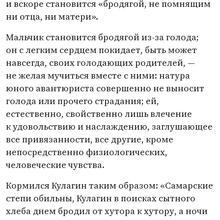
и вскоре становится
«
бродягой, не помнящим
ни отца, ни матери».
Мальчик становится бродягой из-за голода;
он с легким сердцем покидает, быть может
навсегда, своих голодающих родителей, —
не желая мучиться вместе с ними: натура
юного авантюриста совершенно не выносит
голода или прочего страдания; ей,
естественно, свойственно лишь влечение
к удовольствию и наслаждению, заглушающее
все привязанности, все другие, кроме
непосредственно физиологических,
человеческие чувства.
Кормился Кулагин таким образом: «Самарские
степи обильны, Кулагин в поисках сытного
хлеба днем бродил от хутора к хутору, а ночи