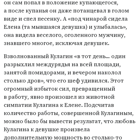
он сам попал в положение купающегося,
а после купанья он даже потанцевал в голом
виде и спел песенку. А «под чинарой сидела
Елена
(
та мывшаяся девушка) и улыбалась»,
она видела веселого, оголенного мужчину,
знавшего многое, исключая девушек.
Взволнованный Кулагин
«
в тот день… один
разрыхлил междурядья на всей площади,
занятой помидорами, и вечером наколол
столько дров», что его шеф удивился. Этот
огромный избыток сил, превращенный
в работу, явно произошел из животной
симпатии Кулагина к Елене. Подсчитав
количество работы, совершенной Кулагиным,
можно было бы вывести результат, что любовь
Кулагина к девушке произвела
дополнительную мощность во столько-то