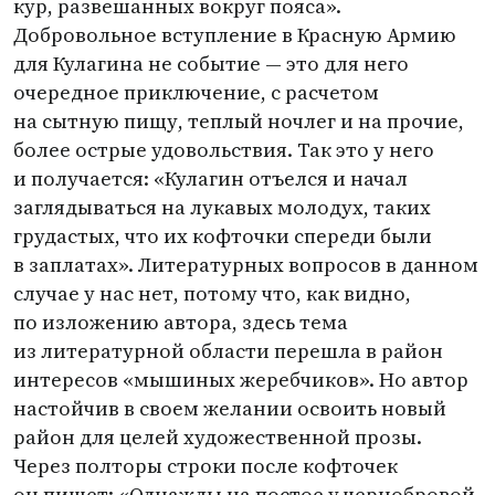
кур, развешанных вокруг пояса».
Добровольное вступление в Красную Армию
для Кулагина не событие — это для него
очередное приключение, с расчетом
на сытную пищу, теплый ночлег и на прочие,
более острые удовольствия. Так это у него
и получается: «Кулагин отъелся и начал
заглядываться на лукавых молодух, таких
грудастых, что их кофточки спереди были
в заплатах». Литературных вопросов в данном
случае у нас нет, потому что, как видно,
по изложению автора, здесь тема
из литературной области перешла в район
интересов
«
мышиных жеребчиков». Но автор
настойчив в своем желании освоить новый
район для целей художественной прозы.
Через полторы строки после кофточек
он пишет: «Однажды на постое у чернобровой