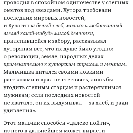
проводил в спокойном одиночестве у степных
ометов под звездами. Хутора требовали
последних мировых новостей,
и Кулагин
за белый хлеб, молоко и любопытный
взгляд какой-нибудь милой девчонки
,
прилепившейся к забору, рассказывал
хуторянам все, что их душе было угодно:
о революции, земле, народных делах —
применительно к хуторским страхам и мечтам
.
Мальчишка питался своими ловкими
рассказами и врал не стесняясь, лишь бы
угодить степным старцам и растерявшимся
мужикам; если последних новостей
не хватало, он их выдумывал — за хлеб, и ради
удивления».
Этот мальчик способен
«
далеко пойти»,
из него в дальнейшем может вырасти