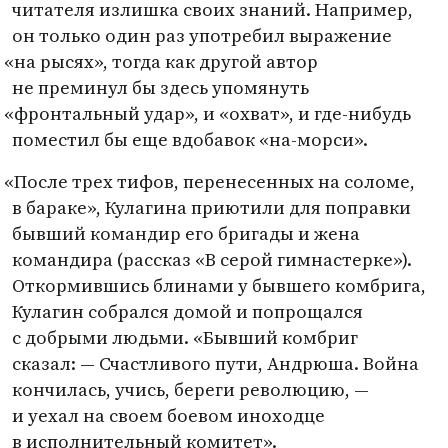
читателя излишка своих знаний. Например,
он только один раз употребил выражение
«
на рысях», тогда как другой автор
не преминул бы здесь упомянуть
«
фронтальный удар», и «охват», и где-нибудь
поместил бы еще вдобавок
«
на-морси».
«
После трех тифов, перенесенных на соломе,
в бараке», Кулагина приютили для поправки
бывший командир его бригады и жена
командира
(
рассказ
«
В серой гимнастерке»).
Откормившись блинами у бывшего комбрига,
Кулагин собрался домой и попрощался
с добрыми людьми. «Бывший комбриг
сказал: — Счастливого пути, Андрюша. Война
кончилась, учись, береги революцию, —
и уехал на своем боевом иноходце
в исполнительный комитет».