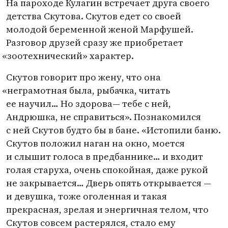
На пароходе Кулагин встречает друга своего
детства Скутова. Скутов едет со своей
молодой беременной женой Марфушей.
Разговор друзей сразу же приобретает
«
зоотехнический» характер.
Скутов говорит про жену, что она
«
неграмотная была, рыбачка, читать
ее научил… Но здорова— тебе с ней,
Андрюшка, не справиться». Познакомился
с ней Скутов будто бы в бане. «Истопили баню.
Скутов положил наган на окно, моется
и слышит голоса в предбаннике… и входит
голая старуха, очень спокойная, даже рукой
не закрывается… Дверь опять открывается —
и девушка, тоже оголенная и такая
прекрасная, зрелая и энергичная телом, что
Скутов совсем растерялся, стало ему