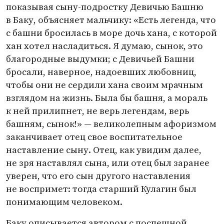
показывая сыну-подростку Девичью Башню
в Баку, объясняет мальчику: «Есть легенда, что
с башни бросилась в море дочь хана, с которой
хан хотел насладиться. Я думаю, сынок, это
благородные выдумки; с Девичьей Башни
бросали, наверное, надоевших любовниц,
чтобы они не сердили хана своим мрачным
взглядом на жизнь. Была бы башня, а мораль
к ней прилипнет, не верь легендам, верь
башням, сынок!» — великолепным афоризмом
заканчивает отец свое воспитательное
наставление сыну. Отец, как увидим далее,
не зря наставлял сына, или отец был заранее
уверен, что его сын другого наставления
не воспримет: тогда старший Кулагин был
понимающим человеком.
Баку описывается автором с поспешной