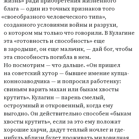
жизнь» ради приобретения жизненного
блага — один из точных признаков того
«
своеобразного человеческого типа»,
созданного условиями войны и разрухи,
о котором мы только что говорили. В Кулагине
эта
«
готовность и способность» еще
в зародыше, он еще мальчик, — дай бог, чтобы
эта способность погибла в нем.
Но посмотрим — что дальше. «Он пришел
на советский хутор — бывшее имение купца-
коннозаводчика — и попросил работенку:
свиньям варить махан или быкам хвосты
крутить». Кулагин — парень смелый,
остроумный и откровенный, когда ему
выгодно. Он действительно способен
«
быкам
хвосты крутить», если за это ему положат
хорошие харчи, дадут теплый ночлег и где-
нибудь вблизи будет проживать миловидная