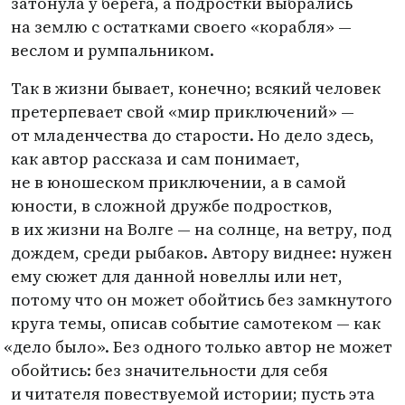
затонула у берега, а подростки выбрались
на землю с остатками своего
«
корабля» —
веслом и румпальником.
Так в жизни бывает, конечно; всякий человек
претерпевает свой
«
мир приключений» —
от младенчества до старости. Но дело здесь,
как автор рассказа и сам понимает,
не в юношеском приключении, а в самой
юности, в сложной дружбе подростков,
в их жизни на Волге — на солнце, на ветру, под
дождем, среди рыбаков. Автору виднее: нужен
ему сюжет для данной новеллы или нет,
потому что он может обойтись без замкнутого
круга темы, описав событие самотеком — как
«
дело было». Без одного только автор не может
обойтись: без значительности для себя
и читателя повествуемой истории; пусть эта