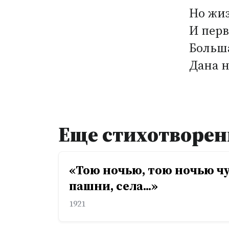
Но жиз
И перв
Больша
Дана н
Еще стихотворен
«Тою ночью, тою ночью ч
пашни, села...»
1921