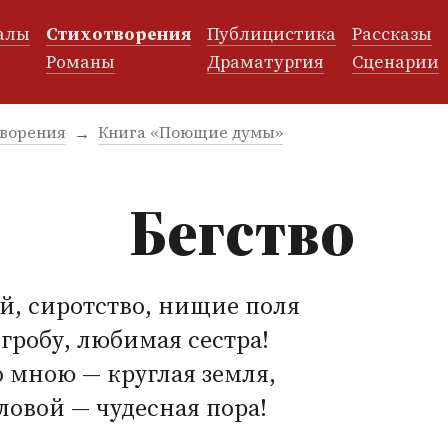
алы
Стихотворения
Публицистика
Рассказы
и
Романы
Драматургия
Сценарии
ворения
Книга «Поющие думы»
Бегство
й, сиротство, нищие поля
 гробу, любимая сестра!
 мною — круглая земля,
ловой — чудесная пора!