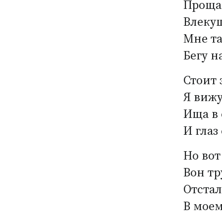
Прощай
Влеку
Мне та
Бегу н
Стоит 
Я вижу
Ища в 
И глаз
Но вот
Вон тр
Отстал
В моем