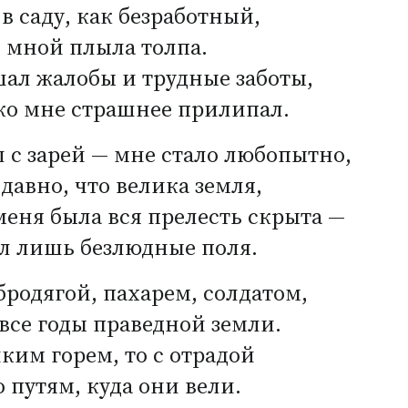
 в саду, как безработный,
 мной плыла толпа.
ал жалобы и трудные заботы,
ко мне страшнее прилипал.
л с зарей — мне стало любопытно,
 давно, что велика земля,
меня была вся прелесть скрыта —
л лишь безлюдные поля.
бродягой, пахарем, солдатом,
все годы праведной земли.
иким горем, то с отрадой
 путям, куда они вели.