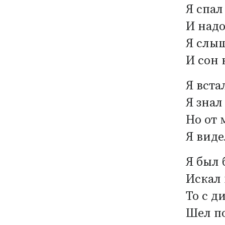
Я спал
И надо
Я слыш
И сон 
Я вста
Я знал
Но от 
Я виде
Я был 
Искал 
То с д
Шел по