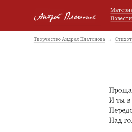
Матери
Повест
Творчество Андрея Платонова
Стихот
Проща
И ты в
Передо
Над го