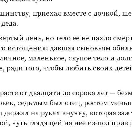
ршинству, приехал вместе с дочкой, ш
 деда.
вертый день, но тело ее не пахло смер
го истощения; давшая сыновьям обиль
мичное, маленькое, скупое тело и долго
, ради того, чтобы любить своих дете
асте от двадцати до сорока лет — безм
ловек, седьмым был отец, ростом мень
д держал на руках внучку, которая заж
ой, чуть глядящей на нее из-под при