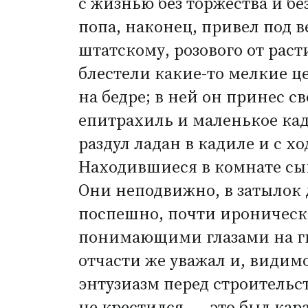
с жизнью без торжества и бе
попа, наконец, привел под в
штатскому, розового от рас
блестели какие-то мелкие 
на бедре; в ней он принес с
епитрахиль и маленькое кади
раздул ладан в кадиле и с х
Находившиеся в комнате сын
Они неподвижно, в затылок д
поспешно, почти ироническ
понимающими глазами на гв
отчасти же уважал и, видимо
энтузиазм перед строительс
не крестился, — это был кар