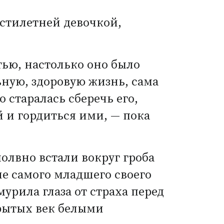
естилетней девочкой,
тью, настолько оно было
ную, здоровую жизнь, сама
 старалась сберечь его,
й и гордиться ими, — пока
олвно встали вокруг гроба
ше самого младшего своего
мурила глаза от страха перед
крытых век белыми