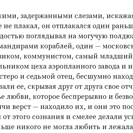
ими, задержанными слезами, искажая 
е не плакал, он отплакался один раньш
адостью поглядывал на могучую полдю
мандирами кораблей, один — московск
изиком, коммунистом, самый младший 
льником цеха аэропланного завода и им
естеро и седьмой отец, бесшумно нахо
али ее, скрывая друг от друга свое от
ье любви, которое беспрерывно и безв
ячи верст — находило их, и они это по
от этого сознания и смелее делали ус
ольше никого не могла любить и лежал