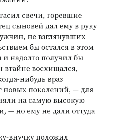
гасил свечи, горевшие
тец сыновей дал ему в руку
 мужчин, не взглянувших
ьствием бы остался в этом
 и надолго получил бы
н втайне восхищался,
когда-нибудь враз
уг новых поколений, — для
дняли на самую высокую
, — но ему не дали оттуда
чку-внучку положил