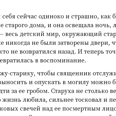
себя сейчас одиноко и страшно, как б
е старого дома, и она освещала ночь
, — весь детский мир, окружающий ста
ме никогда не были затворены двери, 
кто не возвратился назад. И теперь то
ревратилась в воспоминание.
ужу-старику, чтобы священник отслужи
 выносить и опускать в могилу можно б
и за ее гробом. Старуха не столько ве
ю жизнь любила, сильнее тосковал и пе
сковых свечей над ее посмертным лицо