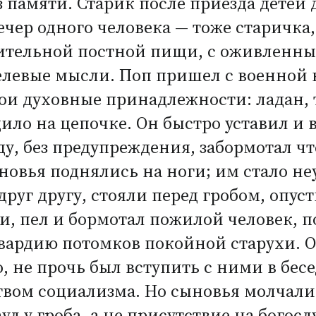
з памяти. Старик после приезда детей 
ечер одного человека — тоже старичка,
тительной постной пищи, с оживленны
целевые мысли. Поп пришел с военной
вои духовные принадлежности: ладан, 
ло на цепочке. Он быстро уставил и в
оду, без предупреждения, забормотал ч
овья поднялись на ноги; им стало неу
руг другу, стояли перед гробом, опуст
и, пел и бормотал пожилой человек, 
ардию потомков покойной старухи. Он
, не прочь был вступить с ними в бесе
твом социализма. Но сыновья молчали,
аул у гроба, а не присутствие на богос