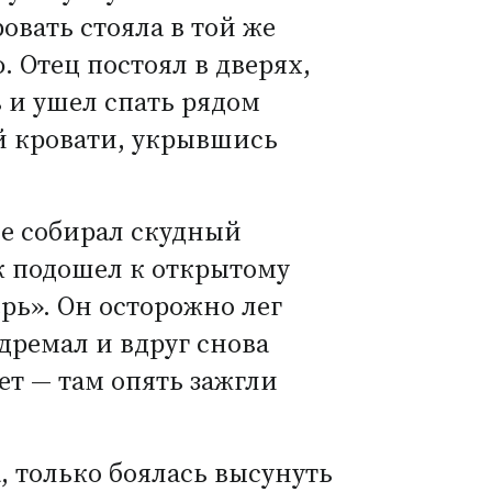
ровать стояла в той же
. Отец постоял в дверях,
ь и ушел спать рядом
ой кровати, укрывшись
це собирал скудный
ик подошел к открытому
ерь». Он осторожно лег
адремал и вдруг снова
ет — там опять зажгли
, только боялась высунуть