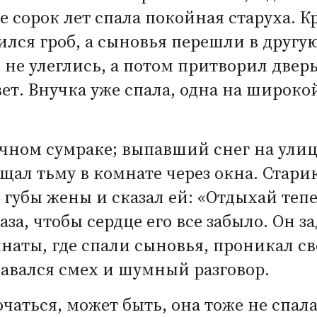
е сорок лет спала покойная старуха. К
лся гроб, а сыновья перешли в другую
и не улеглись, а потом притворил двер
вет. Внучка уже спала, одна на широк
очном сумраке; выпавший снег на ули
ещал тьму в комнате через окна. Стар
и губы жены и сказал ей: «Отдыхай теп
аза, чтобы сердце его все забыло. Он з
наты, где спали сыновья, проникал св
давался смех и шумный разговор.
чаться, может быть, она тоже не спала