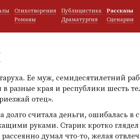
алы
Стихотворения
Публицистика
Рассказы
и
Романы
Драматургия
Сценарии
н
старуха. Ее муж, семидесятилетний ра
л в разные края и республики шесть т
риезжай отец».
 долго считала деньги, ошибалась в с
ащими руками. Старик кротко глядел 
ассеянно думал что-то, желая отвлечь