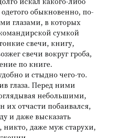
долго искал какого-либо
 одетого обыкновенно, по-
ми глазами, в которых
 командирской сумкой
тонкие свечи, книгу,
озжег свечи вокруг гроба,
тение по книге.
добно и стыдно чего-то.
ив глаза. Перед ними
поглядывая небольшими,
 их отчасти побаивался,
ду и даже высказать
 никто, даже муж старухи,
лужении.