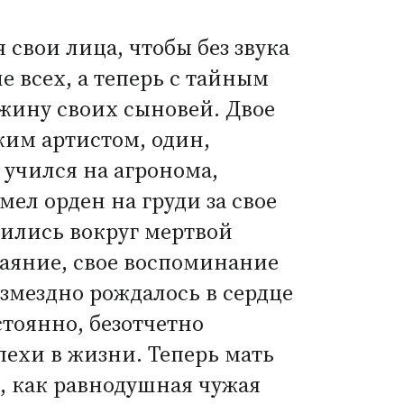
свои лица, чтобы без звука
е всех, а теперь с тайным
жину своих сыновей. Двое
им артистом, один,
учился на агронома,
ел орден на груди за свое
дились вокруг мертвой
чаяние, свое воспоминание
озмездно рождалось в сердце
стоянно, безотчетно
пехи в жизни. Теперь мать
а, как равнодушная чужая