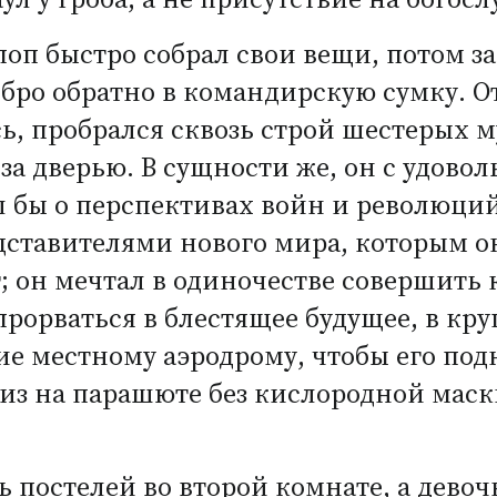
оп быстро собрал свои вещи, потом за
добро обратно в командирскую сумку. О
ясь, пробрался сквозь строй шестерых
 за дверью. В сущности же, он с удовол
 бы о перспективах войн и революций
дставителями нового мира, которым о
; он мечтал в одиночестве совершить 
прорваться в блестящее будущее, в кр
ие местному аэродрому, чтобы его по
из на парашюте без кислородной маски
ь постелей во второй комнате, а дево