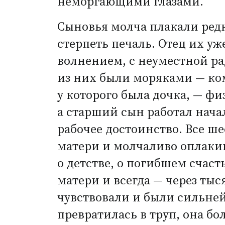
неморгающими глазами.
Сыновья молча плакали редк
стерпеть печаль. Отец их уж
волнением, с неуместной р
из них были моряками — ко
у которого была дочка, — ф
а старший сын работал нача
рабочее достоинство. Все ш
матери и молчаливо оплакив
о детстве, о погибшем счаст
матери и всегда — через тыс
чувствовали и были сильней 
превратилась в труп, она б