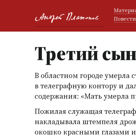
Матери
Повест
Третий сы
В областном городе умерла 
в телеграфную контору и да
содержания: «Мать умерла п
Пожилая служащая телеграфа
накладывала штемпеля дрож
окошко красными глазами и р