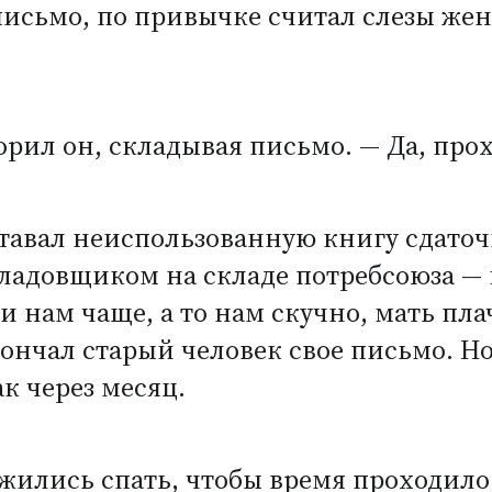
 письмо, по привычке считал слезы жен
орил он, складывая письмо. — Да, пр
ставал неиспользованную книгу сдато
ладовщиком на складе потребсоюза — 
 нам чаще, а то нам скучно, мать плаче
ончал старый человек свое письмо. Н
к через месяц.
жились спать, чтобы время проходило 