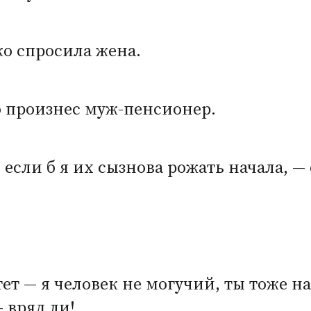
ко спросила жена.
во произнес муж-пенсионер.
если б я их сызнова рожать начала, — 
ет — я человек не могучий, ты тоже н
 вряд ли!