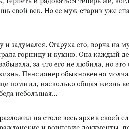
, терпеть и радоваться теперь же, ког
ь свой век. Но ее муж-старик уже спал
 и задумался. Старуха его, ворча на м
бирала горницу и кухню. Она каждый 
 забывала, за что его не любила, но эт
изнь. Пенсионер обыкновенно молчал 
еще помнил, насколько общая жизнь вел
 беда небольшая…
 разложил на столе весь архив своей 
гражданские и воинские документы, п