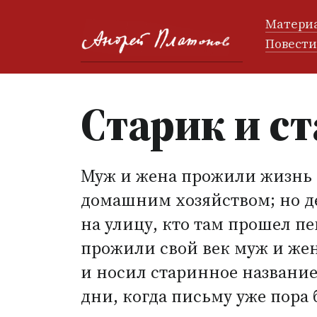
Матери
Повест
Старик и с
Муж и жена прожили жизнь и
домашним хозяйством; но де
на улицу, кто там прошел пеш
прожили свой век муж и жен
и носил старинное название 
дни, когда письму уже пора