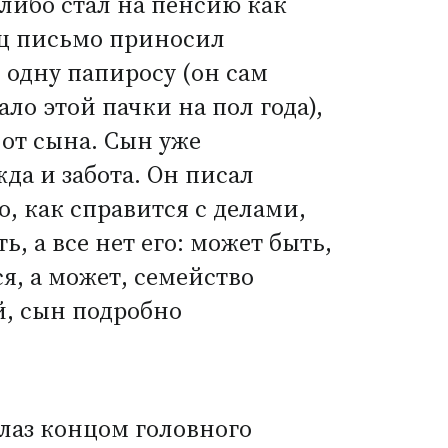
 либо стал на пенсию как
ец письмо приносил
 одну папиросу
(
он сам
ло этой пачки на пол года),
 от сына. Сын уже
жда и забота. Он писал
о, как справится с делами,
, а все нет его: может быть,
я, а может, семейство
ей, сын подробно
глаз концом головного