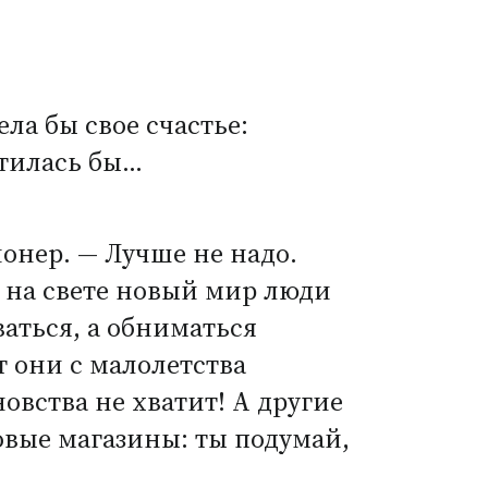
ела бы свое счастье:
атилась бы…
ионер. — Лучше не надо.
ь на свете новый мир люди
ваться, а обниматься
т они с малолетства
овства не хватит! А другие
овые магазины: ты подумай,