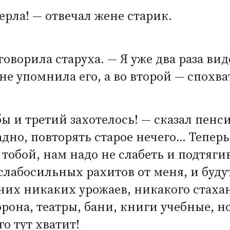
ерла! — отвечал жене старик.
говорила старуха. — Я уже два раза вид
не упомнила его, а во второй — спохв
 бы и третий захотелось! — сказал пенс
адно, повторять старое нечего… Тепер
 тобой, нам надо не слабеть и подтяги
слабосильных рахитов от меня, и буду
 них никаких урожаев, никакого стахан
рона, театры, бани, книги учебные, н
го тут хватит!