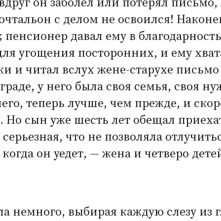
 вдруг он заболел или потерял письмо,
очтальон с делом не освоился! Након
 пенсионер давал ему в благодарность
для угощения посторонних, и ему хвата
ки и читал вслух жене-старухе письмо
раде, у него была своя семья, своя ну
го, теперь лучше, чем прежде, и скор
. Но сын уже шесть лет обещал приехать
серьезная, что не позволяла отлучитьс
 когда он уедет, — жена и четверо дет
ла немного, выбирая каждую слезу из 