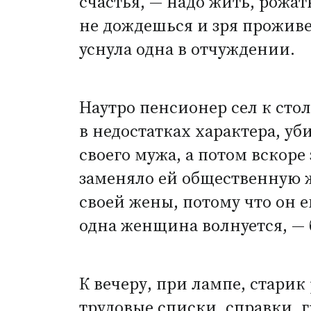
счастья, — надо жить, рожать
не дождешься и зря проживеш
уснула одна в отчуждении.
Наутро пенсионер сел к столу
в недостатках характера, у
своего мужа, а потом вскоре
заменяло ей общественную ж
своей жены, потому что он 
одна женщина волнуется, —
К вечеру, при лампе, старик
трудовые списки, справки, 