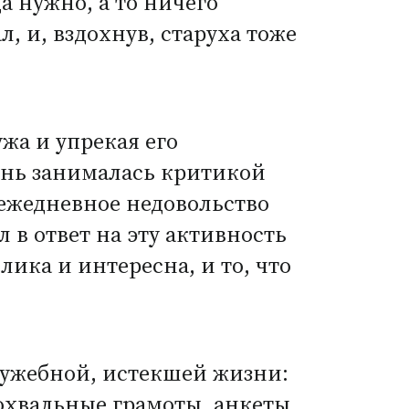
да нужно, а то ничего
, и, вздохнув, старуха тоже
ужа и упрекая его
день занималась критикой
о ежедневное недовольство
в ответ на эту активность
ика и интересна, и то, что
служебной, истекшей жизни:
охвальные грамоты, анкеты,