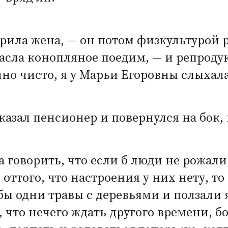
рила жена, — он потом физкультурой р
масла конопляное поедим, — и репроду
но чисто, я у Марьи Егоровны слыхала
казал пенсионер и повернулся на бок,
ла говорить, что если б люди не рожал
 оттого, что настроения у них нету, то
 бы одни травы с деревьями и ползали
, что нечего ждать другого времени, б