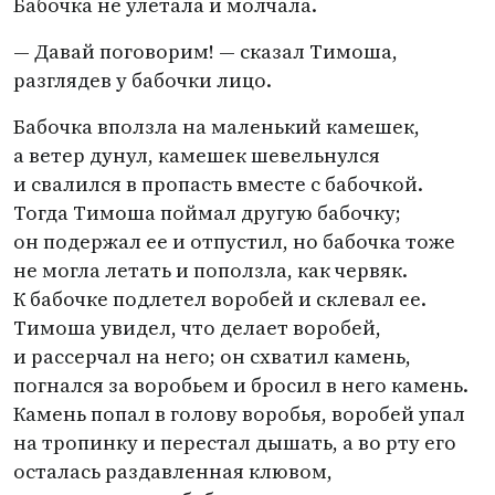
Бабочка не улетала и молчала.
— Давай поговорим! — сказал Тимоша,
разглядев у бабочки лицо.
Бабочка вползла на маленький камешек,
а ветер дунул, камешек шевельнулся
и свалился в пропасть вместе с бабочкой.
Тогда Тимоша поймал другую бабочку;
он подержал ее и отпустил, но бабочка тоже
не могла летать и поползла, как червяк.
К бабочке подлетел воробей и склевал ее.
Тимоша увидел, что делает воробей,
и рассерчал на него; он схватил камень,
погнался за воробьем и бросил в него камень.
Камень попал в голову воробья, воробей упал
на тропинку и перестал дышать, а во рту его
осталась раздавленная клювом,