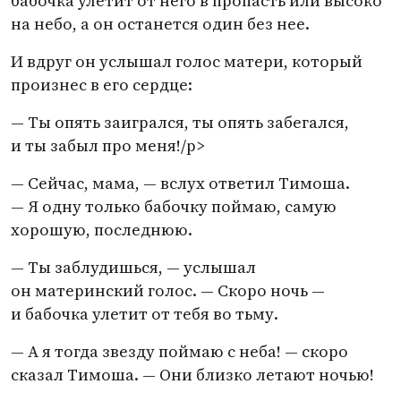
бабочка улетит от него в пропасть или высоко
на небо, а он останется один без нее.
И вдруг он услышал голос матери, который
произнес в его сердце:
— Ты опять заигрался, ты опять забегался,
и ты забыл про меня!/p>
— Сейчас, мама, — вслух ответил Тимоша.
— Я одну только бабочку поймаю, самую
хорошую, последнюю.
— Ты заблудишься, — услышал
он материнский голос. — Скоро ночь —
и бабочка улетит от тебя во тьму.
— А я тогда звезду поймаю с неба! — скоро
сказал Тимоша. — Они близко летают ночью!