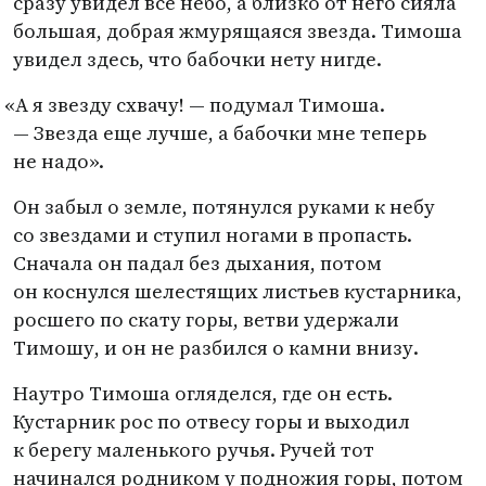
сразу увидел все небо, а близко от него сияла
большая, добрая жмурящаяся звезда. Тимоша
увидел здесь, что бабочки нету нигде.
«
А я звезду схвачу! — подумал Тимоша.
— Звезда еще лучше, а бабочки мне теперь
не надо».
Он забыл о земле, потянулся руками к небу
со звездами и ступил ногами в пропасть.
Сначала он падал без дыхания, потом
он коснулся шелестящих листьев кустарника,
росшего по скату горы, ветви удержали
Тимошу, и он не разбился о камни внизу.
Наутро Тимоша огляделся, где он есть.
Кустарник рос по отвесу горы и выходил
к берегу маленького ручья. Ручей тот
начинался родником у подножия горы, потом