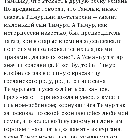
Тамлыку, что втекает в другую речку Усмань.
По преданию говорят, что Тамлык, иначе
сказать Тимурлык, по-татарски — значит
маленький сын Тимура. А Тимур, как
исторически известно, был предводитель
татар, кои в старые времена здесь скакали
по степям и пользовались их сладкими
травами для своих коней. А Усмань у татар
значит красавица. И вот будто бы Тимур
влюбился раз в степную красавицу
гречанского роду, родил от нее сына
Тимурлыка и ускакал бить балканцев.
Гречанка от горя иссохла и умерла вместе
с сыном-ребенком; вернувшийся Тимур так
затосковал по своей скончавшейся любимой
семье, что велел войску своему и пленным
горстями насыпать два памятных кургана,
а сам Тимур носил и сыпал землю мечом.