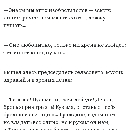
— Знаем мы этих изобретателев — землю
липистричеством мазать хотят, дожжу
пущать…
— Оно любопытно, только ни хрена не выйдет:
тут иностранец нужон…
Вышел здесь председатель сельсовета, мужик
здравый и в зрелых летах:
— Тиш-ша! Пулеметы, гуси-лебеди! Девки,
брось зерна грызть! Кузьма, отставь от себя
брехню и агитацию… Граждане, садом нам
не владать все едино, не к рукам он нам,
а Фролка на глазах будет, — ежели што, враз