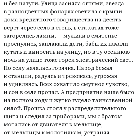
и без натуги. Улица засияла огнями, звезда
в разноцветных фонарях светила с крыши
дома кредитного товарищества на десять
верст через село в степь, в ста хатах тоже
загорелись лампы, — мужики в смятенье
проснулись, заплакали дети, бабы их начали
кутать и выносить на улицу, но в ту осеннюю
ночь на улице тоже горел электрический свет.
По селу началась горячка. Народ бежал
к станции, радуясь и тревожась, угрожая
и удивляясь. Всех охватило смутное чувство,
и сон в селе пропал. А предприятие наше было
на полном ходу и жутко гудело таинственной
силой. Прошка стоял у распределительного
щита и следил за приборами, мы с братом
мотались от двигателя к мельнице,
от мельницы к молотилкам, устраняя