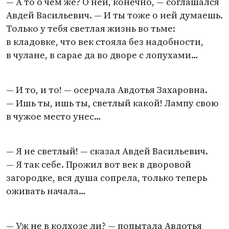
— А то о чем же? О ней, конечно, — соглашался
Авдей Васильевич. — И ты тоже о ней думаешь.
Только у тебя светлая жизнь во тьме:
в кладовке, что век стояла без надобности,
в чулане, в сарае да во дворе с лопухами…
— И то, и то! — осерчала Авдотья Захаровна.
— Ишь ты, ишь ты, светлый какой! Лампу свою
в чужое место унес…
— Я не светлый! — сказал Авдей Васильевич.
— Я так себе. Прожил вот век в дворовой
загородке, вся душа сопрела, только теперь
оживать начала…
— Уж не в колхозе ли? — попытала Авдотья