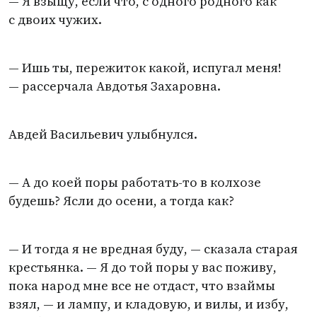
— Я взыщу, если что, с одного родного как
с двоих чужих.
— Ишь ты, пережиток какой, испугал меня!
— рассерчала Авдотья Захаровна.
Авдей Васильевич улыбнулся.
— А до коей поры работать-то в колхозе
будешь? Ясли до осени, а тогда как?
— И тогда я не вредная буду, — сказала старая
крестьянка. — Я до той поры у вас поживу,
пока народ мне все не отдаст, что взаймы
взял, — и лампу, и кладовую, и вилы, и избу,