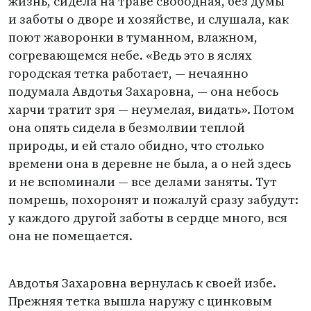
жизнь, сидела на траве свободная, без думы
и заботы о дворе и хозяйстве, и слушала, как
поют жаворонки в туманном, влажном,
согревающемся небе. «Ведь это в яслях
городская тетка работает, — нечаянно
подумала Авдотья Захаровна, — она небось
харчи тратит зря — неумелая, видать». Потом
она опять сидела в безмолвии теплой
природы, и ей стало обидно, что столько
времени она в деревне не была, а о ней здесь
и не вспоминали — все делами заняты. Тут
помрешь, похоронят и пожалуй сразу забудут:
у каждого другой заботы в сердце много, вся
она не помещается.
Авдотья Захаровна вернулась к своей избе.
Прежняя тетка вышла наружу с цинковым