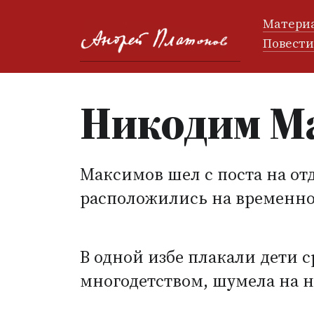
Матери
Повест
Никодим М
Максимов шел с поста на отд
расположились на временно
В одной избе плакали дети с
многодетством, шумела на н