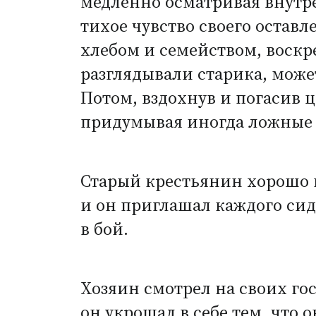
медленно осматривая внутре
тихое чувство своего оставл
хлебом и семейством, воск
разглядывали старика, может
Потом, вздохнув и погасив 
придумывая иногда ложные п
Старый крестьянин хорошо 
и он приглашал каждого сид
в бой.
Хозяин смотрел на своих го
он укрощал в себе тем, что 