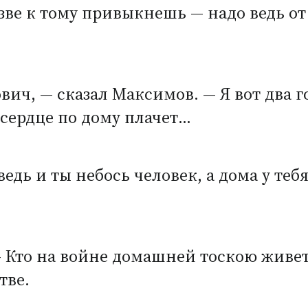
азве к тому привыкнешь — надо ведь от
ч, — сказал Максимов. — Я вот два г
, сердце по дому плачет…
ведь и ты небось человек, а дома у теб
 Кто на войне домашней тоскою живет,
тве.