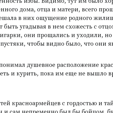
нность избы. Видимо, тут им было хо
енного дома, отца и матери, всего про
решала в них ощущение родного жили
 быть угадывая в нем схожесть с отцо
цигарки, они прощались и уходили, но
устяки, чтобы видно было, что они яв
понимал душевное расположение кра
еть и курить, пока им еще не вышло в
стей красноармейцев с гордостью и та
он и сам непременно был бы бойцом, б