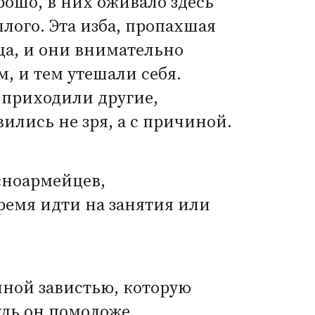
рошо, в них оживало здесь
шлого. Эта изба, пропахшая
ща, и они внимательно
м, и тем утешали себя.
 приходили другие,
ились не зря, а с причиной.
сноармейцев,
ремя идти на занятия или
йной завистью, которую
удь он помоложе.