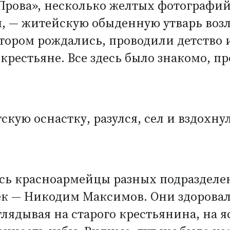
Прова», несколько желтых фотографий
, — житейскую обыденную утварь возл
тором рождались, проводили детство
 крестьяне. Все здесь было знакомо, п
скую оснастку, разулся, сел и вздохну
сь красноармейцы разных подразделени
век — Никодим Максимов. Они здорова
лядывая на старого крестьянина, на я