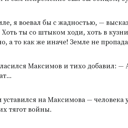
иле, я воевал бы с жадностью, — выска
… Хоть ты со штыком ходи, хоть в кузн
но, а то как же иначе! Земле не пропад
гласился Максимов и тихо добавил: — 
дат…
уставился на Максимова — человека у
ких тягот войны.