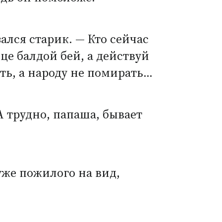
зался старик. — Кто сейчас
ице балдой бей, а действуй
ать, а народу не помирать…
А трудно, папаша, бывает
же пожилого на вид,