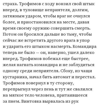
страха. Трофимов с ходу вонзил свой штык
вперед, в туловище неприятеля, долгим,
затяжным ударом, чтобы враг не очнулся
более, и приостановился на месте, давая
время своему оружию совершить смерть.
Потом он бросился дальше во тьму, чтобы
сейчас же встретить другого врага в упор
и ударить его штыком насмерть. Командира
теперь не было — он, наверно, ушел далеко
вперед. Трофимов побежал еще быстрее,
желая нагнать командира и не заблудиться
одному среди неприятеля. Сбоку, из чащи
кустарника, начал бить автомат и перестал.
Трофимов повернул в ту сторону,
перепрыгнул через пень и тут же свалился
на мягкое тело человека, притаившееся
за пнем. Винтовка вырвалась из рук