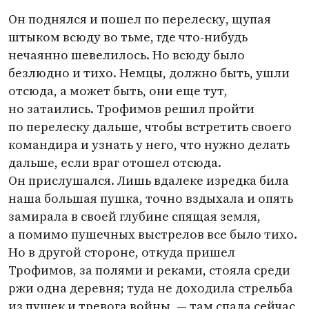
Он поднялся и пошел по перелеску, щупая
штыком всюду во тьме, где что-нибудь
нечаянно шевелилось. Но всюду было
безлюдно и тихо. Немцы, должно быть, ушли
отсюда, а может быть, они еще тут,
но затаились. Трофимов решил пройти
по перелеску дальше, чтобы встретить своего
командира и узнать у него, что нужно делать
дальше, если враг отошел отсюда.
Он прислушался. Лишь вдалеке изредка била
наша большая пушка, точно вздыхала и опять
замирала в своей глубине спящая земля,
а помимо пушечных выстрелов все было тихо.
Но в другой стороне, откуда пришел
Трофимов, за полями и реками, стояла среди
ржи одна деревня; туда не доходила стрельба
из пушек и тревога войны, — там спала сейчас