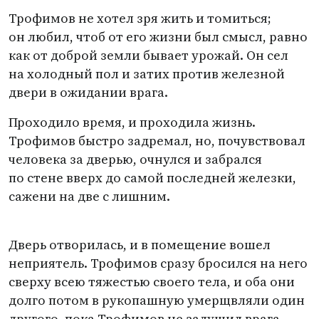
Трофимов не хотел зря жить и томиться;
он любил, чтоб от его жизни был смысл, равно
как от доброй земли бывает урожай. Он сел
на холодный пол и затих против железной
двери в ожидании врага.
Проходило время, и проходила жизнь.
Трофимов быстро задремал, но, почувствовал
человека за дверью, очнулся и забрался
по стене вверх до самой последней железки,
сажени на две с лишним.
Дверь отворилась, и в помещение вошел
неприятель. Трофимов сразу бросился на него
сверху всею тяжестью своего тела, и оба они
долго потом в рукопашную умерщвляли один
другого, пока Трофимов не задушил врага